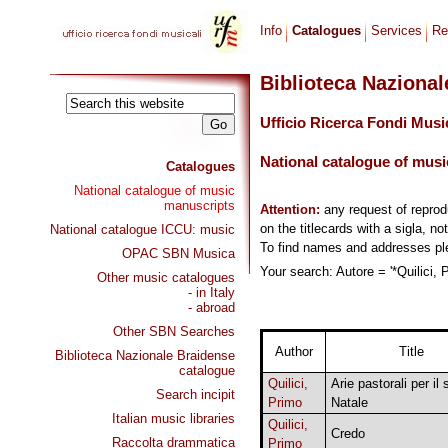
Info
Catalogues
Services
Re
Biblioteca Naziona
Ufficio Ricerca Fondi Musi
National catalogue of musi
Catalogues
National catalogue of music
manuscripts
Attention:
any request of repro
on the titlecards with a sigla, no
National catalogue ICCU: music
To find names and addresses p
OPAC SBN Musica
Your search: Autore = '*Quilici, 
Other music catalogues
- in Italy
- abroad
Other SBN Searches
Author
Title
Biblioteca Nazionale Braidense
catalogue
Quilici,
Arie pastorali per il
Search incipit
Primo
Natale
Italian music libraries
Quilici,
Credo
Raccolta drammatica
Primo