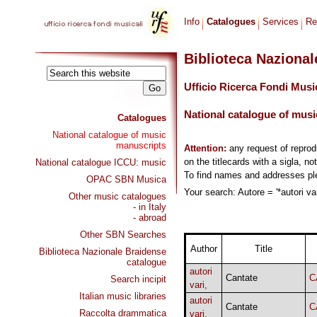
Info
Catalogues
Services
Re
Biblioteca Naziona
Ufficio Ricerca Fondi Musi
National catalogue of musi
Catalogues
National catalogue of music
manuscripts
Attention:
any request of repro
on the titlecards with a sigla, no
National catalogue ICCU: music
To find names and addresses p
OPAC SBN Musica
Your search: Autore = '*autori var
Other music catalogues
- in Italy
- abroad
Other SBN Searches
Author
Title
Biblioteca Nazionale Braidense
catalogue
autori
Cantate
C
Search incipit
vari,
Italian music libraries
autori
Cantate
C
Raccolta drammatica
vari,