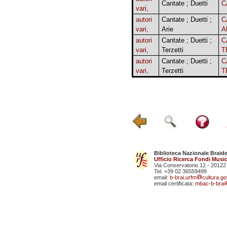
Cantate ; Duetti
C
vari,
autori
Cantate ; Duetti ;
C
vari,
Arie
A
autori
Cantate ; Duetti ;
C
vari,
Terzetti
T
autori
Cantate ; Duetti ;
C
vari,
Terzetti
T
Biblioteca Nazionale Braid
Ufficio Ricerca Fondi Music
Via Conservatorio 12 - 20122
Tel. +39 02 36559499
email:
b-brai.urfm
cultura.gov
email certificata:
mbac-b-brai