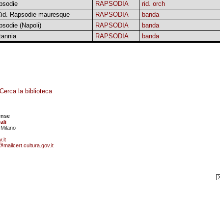
psodie
RAPSODIA
rid. orch
 Cid. Rapsodie mauresque
RAPSODIA
banda
sodie (Napoli)
RAPSODIA
banda
tannia
RAPSODIA
banda
Cerca la biblioteca
ense
ali
 Milano
.it
mailcert.cultura.gov.it