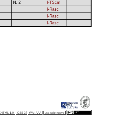
N. 2
I-TScm
I-Rasc
I-Rasc
I-Rasc
XHTML 1.0
CSS 3
WAI-AAA
usa stile nuovo