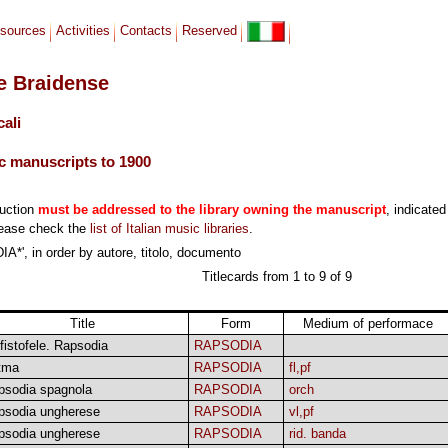
sources
Activities
Contacts
Reserved
le Braidense
cali
c manuscripts to 1900
duction
must be addressed to the library owning the manuscript
, indicated
lease check the
list of Italian music libraries
.
*', in order by autore, titolo, documento
Titlecards from 1 to 9 of 9
Title
Form
Medium of performace
istofele. Rapsodia
RAPSODIA
tma
RAPSODIA
fl,pf
psodia spagnola
RAPSODIA
orch
psodia ungherese
RAPSODIA
vl,pf
psodia ungherese
RAPSODIA
rid. banda