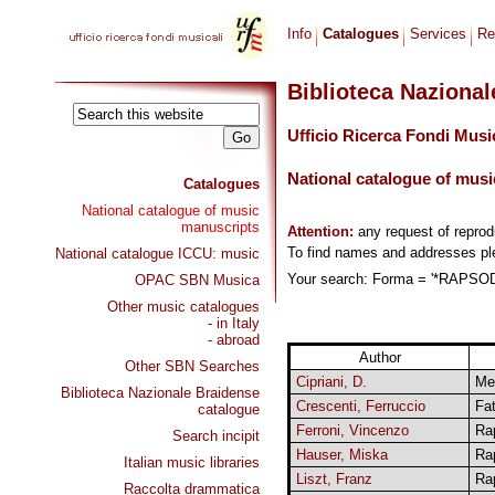
Info
Catalogues
Services
Re
Biblioteca Naziona
Ufficio Ricerca Fondi Musi
National catalogue of musi
Catalogues
National catalogue of music
manuscripts
Attention:
any request of repro
To find names and addresses p
National catalogue ICCU: music
Your search: Forma = '*RAPSODIA
OPAC SBN Musica
Other music catalogues
- in Italy
- abroad
Author
Other SBN Searches
Cipriani, D.
Mef
Biblioteca Nazionale Braidense
Crescenti, Ferruccio
Fa
catalogue
Ferroni, Vincenzo
Ra
Search incipit
Hauser, Miska
Ra
Italian music libraries
Liszt, Franz
Ra
Raccolta drammatica