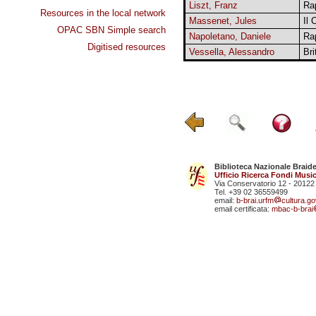
Liszt, Franz
Ra
Resources in the local network
Massenet, Jules
Il
OPAC SBN Simple search
Napoletano, Daniele
Rap
Digitised resources
Vessella, Alessandro
Bri
Biblioteca Nazionale Braid
Ufficio Ricerca Fondi Music
Via Conservatorio 12 - 20122
Tel. +39 02 36559499
email:
b-brai.urfm
cultura.gov
email certificata:
mbac-b-brai