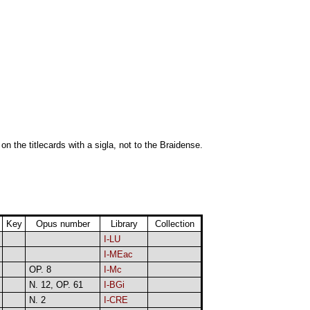
 on the titlecards with a sigla, not to the Braidense.
Key
Opus number
Library
Collection
I-LU
I-MEac
OP. 8
I-Mc
N. 12, OP. 61
I-BGi
N. 2
I-CRE