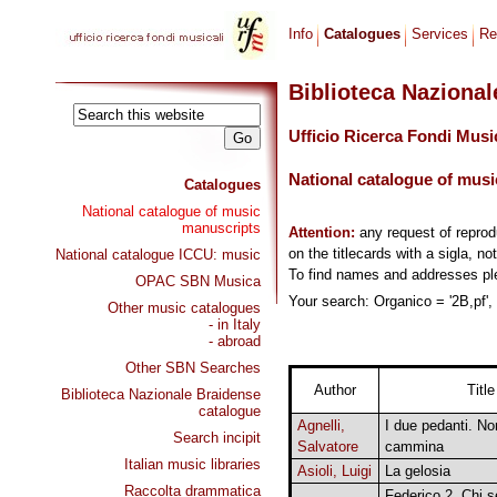
Info
Catalogues
Services
Re
Biblioteca Naziona
Ufficio Ricerca Fondi Musi
National catalogue of musi
Catalogues
National catalogue of music
manuscripts
Attention:
any request of repro
on the titlecards with a sigla, no
National catalogue ICCU: music
To find names and addresses p
OPAC SBN Musica
Your search: Organico = '2B,pf', 
Other music catalogues
- in Italy
- abroad
Other SBN Searches
Author
Title
Biblioteca Nazionale Braidense
catalogue
Agnelli,
I due pedanti. No
Search incipit
Salvatore
cammina
Italian music libraries
Asioli, Luigi
La gelosia
Raccolta drammatica
Federico 2. Chi se