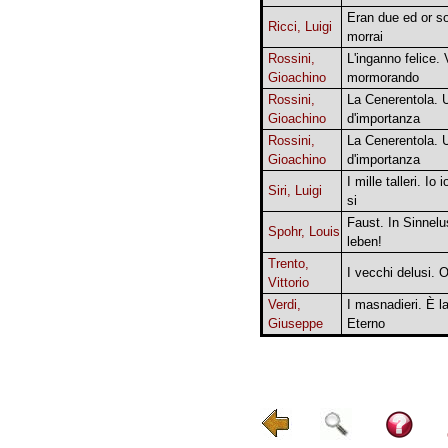
Eran due ed or so
Ricci, Luigi
morrai
Rossini,
L'inganno felice. 
Gioachino
mormorando
Rossini,
La Cenerentola. 
Gioachino
d'importanza
Rossini,
La Cenerentola. 
Gioachino
d'importanza
I mille talleri. Io
Siri, Luigi
si
Faust. In Sinnelu
Spohr, Louis
leben!
Trento,
I vecchi delusi. 
Vittorio
Verdi,
I masnadieri. È l
Giuseppe
Eterno