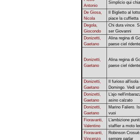
Simplicio qui ch
Antonio
De Giosa,
Il Biglietto al lot
Nicola
piace la cuffietta
Degola,
Chi dura vince. 
Giocondo
ser Giovanni
Donizetti,
Alina regina di G
Gaetano
paese ciel rident
Donizetti,
Alina regina di G
Gaetano
paese ciel rident
Donizetti,
Il furioso all'isola
Gaetano
Domingo. Vedi un
Donizetti,
L'ajo nell'imbaraz
Gaetano
asino calzato
Donizetti,
Marino Faliero. I
Gaetano
vuoi
Fioravanti,
L'ambizione punit
Valentino
staffier a moto le
Fioravanti,
Robinson Crosuè.
Vincenzo
sempre parlar