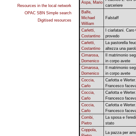
Aspa, Mario
carceriere
Resources in the local network
Balfe,
OPAC SBN Simple search
Michael
Falstaff
Digitised resources
William
Carletti,
I ciarlatani. Caro
Costantino
provedo
Carletti,
La pastorella feu
Costantino
altezza una parol
Cimarosa,
Il matrimonio seg
Domenico
in corpo avete
Cimarosa,
Il matrimonio seg
Domenico
in corpo avete
Coccia,
Carlotta e Werter
Carlo
Francesco faceva
Coccia,
Carlotta e Werter
Carlo
Francesco faceva
Coccia,
Carlotta e Werter
Carlo
Francesco faceva
Combi,
La sposa e l'ered
Pietro
stato
Coppola,
La pazza per am
Pietro