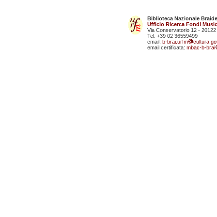
Biblioteca Nazionale Braid
Ufficio Ricerca Fondi Music
Via Conservatorio 12 - 20122
Tel. +39 02 36559499
email:
b-brai.urfm
cultura.gov
email certificata:
mbac-b-brai