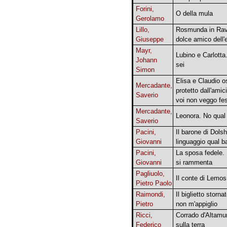
Forini,
O della mula
Gerolamo
Lillo,
Rosmunda in Ra
Giuseppe
dolce amico dell'e
Mayr,
Lubino e Carlotta.
Johann
sei
Simon
Elisa e Claudio o
Mercadante,
protetto dall'amic
Saverio
voi non veggo fe
Mercadante,
Leonora. No qual 
Saverio
Pacini,
Il barone di Dols
Giovanni
linguaggio qual b
Pacini,
La sposa fedele.
Giovanni
si rammenta
Pagliuolo,
Il conte di Lemos
Pietro Paolo
Raimondi,
Il biglietto storna
Pietro
non m'appiglio
Ricci,
Corrado d'Altamur
Federico
sulla terra