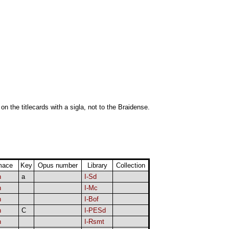
 on the titlecards with a sigla, not to the Braidense.
mace
Key
Opus number
Library
Collection
h
a
I-Sd
h
I-Mc
h
I-Bof
h
C
I-PESd
h
I-Rsmt