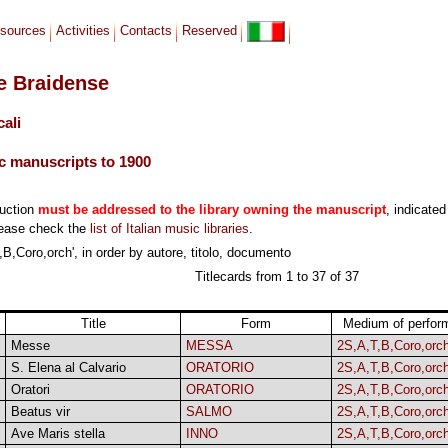
sources
Activities
Contacts
Reserved
le Braidense
cali
c manuscripts to 1900
duction
must be addressed to the library owning the manuscript
, indicated
lease check the
list of Italian music libraries
.
B,Coro,orch', in order by autore, titolo, documento
Titlecards from 1 to 37 of 37
Title
Form
Medium of perfor
Messe
MESSA
2S,A,T,B,Coro,orc
S. Elena al Calvario
ORATORIO
2S,A,T,B,Coro,orc
Oratori
ORATORIO
2S,A,T,B,Coro,orc
Beatus vir
SALMO
2S,A,T,B,Coro,orc
Ave Maris stella
INNO
2S,A,T,B,Coro,orc