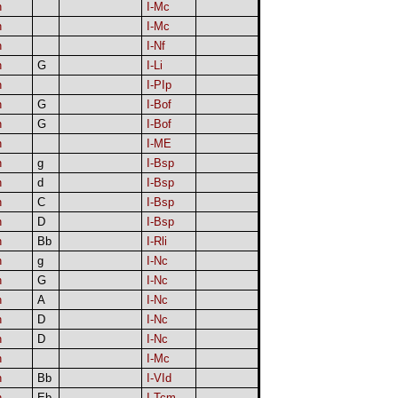
h
I-Mc
h
I-Mc
h
I-Nf
h
G
I-Li
h
I-PIp
h
G
I-Bof
h
G
I-Bof
h
I-ME
h
g
I-Bsp
h
d
I-Bsp
h
C
I-Bsp
h
D
I-Bsp
h
Bb
I-Rli
h
g
I-Nc
h
G
I-Nc
h
A
I-Nc
h
D
I-Nc
h
D
I-Nc
h
I-Mc
h
Bb
I-VId
h
Eb
I-Tcm