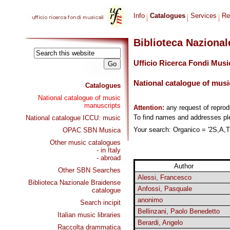
Info
Catalogues
Services
Re
Biblioteca Naziona
Ufficio Ricerca Fondi Musi
National catalogue of musi
Catalogues
National catalogue of music
manuscripts
Attention:
any request of repro
To find names and addresses p
National catalogue ICCU: music
Your search: Organico = '2S,A,T,
OPAC SBN Musica
Other music catalogues
- in Italy
- abroad
Author
Other SBN Searches
Alessi, Francesco
Biblioteca Nazionale Braidense
Anfossi, Pasquale
catalogue
anonimo
Search incipit
Bellinzani, Paolo Benedetto
Italian music libraries
Berardi, Angelo
Raccolta drammatica