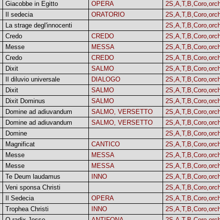
Giacobbe in Egitto
OPERA
2S,A,T,B,Coro,orc
Il sedecia
ORATORIO
2S,A,T,B,Coro,orc
La strage degl'innocenti
2S,A,T,B,Coro,orc
Credo
CREDO
2S,A,T,B,Coro,orc
Messe
MESSA
2S,A,T,B,Coro,orc
Credo
CREDO
2S,A,T,B,Coro,orc
Dixit
SALMO
2S,A,T,B,Coro,orc
Il diluvio universale
DIALOGO
2S,A,T,B,Coro,orc
Dixit
SALMO
2S,A,T,B,Coro,orc
Dixit Dominus
SALMO
2S,A,T,B,Coro,orc
Domine ad adiuvandum
SALMO, VERSETTO
2S,A,T,B,Coro,orc
Domine ad adiuvandum
SALMO, VERSETTO
2S,A,T,B,Coro,orc
Domine
2S,A,T,B,Coro,orc
Magnificat
CANTICO
2S,A,T,B,Coro,orc
Messe
MESSA
2S,A,T,B,Coro,orc
Messe
MESSA
2S,A,T,B,Coro,orc
Te Deum laudamus
INNO
2S,A,T,B,Coro,orc
Veni sponsa Christi
2S,A,T,B,Coro,orc
Il Sedecia
OPERA
2S,A,T,B,Coro,orc
Trophea Christi
INNO
2S,A,T,B,Coro,orc
O radix Jesse
ANTIFONA
2S,A,T,B,Coro,orc