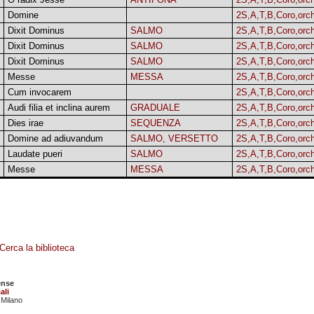
Domine
2S,A,T,B,Coro,orc
Dixit Dominus
SALMO
2S,A,T,B,Coro,orc
Dixit Dominus
SALMO
2S,A,T,B,Coro,orc
Dixit Dominus
SALMO
2S,A,T,B,Coro,orc
Messe
MESSA
2S,A,T,B,Coro,orc
Cum invocarem
2S,A,T,B,Coro,orc
Audi filia et inclina aurem
GRADUALE
2S,A,T,B,Coro,orc
Dies irae
SEQUENZA
2S,A,T,B,Coro,orc
Domine ad adiuvandum
SALMO, VERSETTO
2S,A,T,B,Coro,orc
Laudate pueri
SALMO
2S,A,T,B,Coro,orc
Messe
MESSA
2S,A,T,B,Coro,orc
Cerca la biblioteca
ense
ali
 Milano