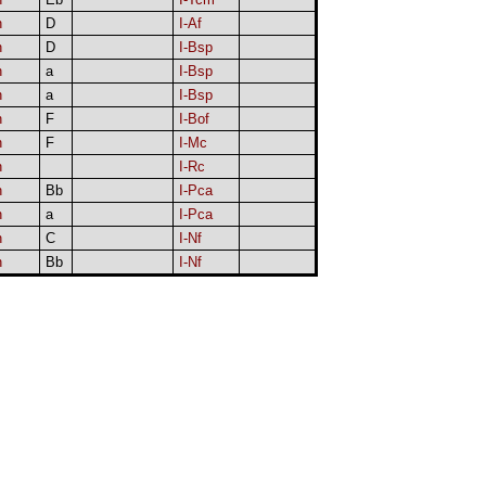
h
D
I-Af
h
D
I-Bsp
h
a
I-Bsp
h
a
I-Bsp
h
F
I-Bof
h
F
I-Mc
h
I-Rc
h
Bb
I-Pca
h
a
I-Pca
h
C
I-Nf
h
Bb
I-Nf