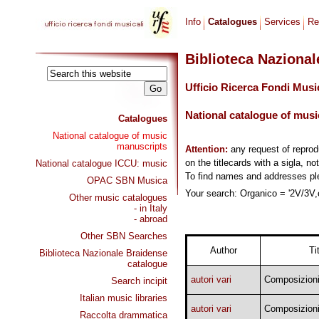
Info
Catalogues
Services
Re
Biblioteca Naziona
Ufficio Ricerca Fondi Musi
National catalogue of musi
Catalogues
National catalogue of music
manuscripts
Attention:
any request of repro
on the titlecards with a sigla, no
National catalogue ICCU: music
To find names and addresses p
OPAC SBN Musica
Your search: Organico = '2V/3V,o
Other music catalogues
- in Italy
- abroad
Other SBN Searches
Author
Ti
Biblioteca Nazionale Braidense
catalogue
autori vari
Composizioni
Search incipit
Italian music libraries
autori vari
Composizioni
Raccolta drammatica