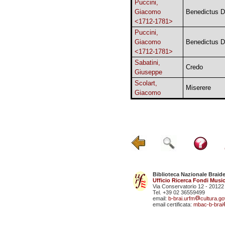
Puccini,
Giacomo
Benedictus 
<1712-1781>
Puccini,
Giacomo
Benedictus 
<1712-1781>
Sabatini,
Credo
Giuseppe
Scolart,
Miserere
Giacomo
Biblioteca Nazionale Braid
Ufficio Ricerca Fondi Music
Via Conservatorio 12 - 20122
Tel. +39 02 36559499
email:
b-brai.urfm
cultura.gov
email certificata:
mbac-b-brai