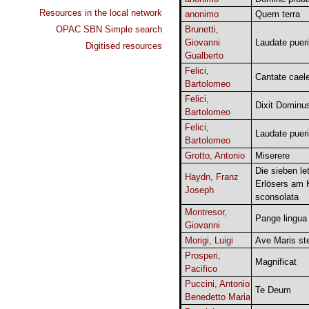
Resources in the local network
anonimo
Quem terra
OPAC SBN Simple search
Brunetti,
Giovanni
Laudate pueri
Digitised resources
Gualberto
Felici,
Cantate cael
Bartolomeo
Felici,
Dixit Dominu
Bartolomeo
Felici,
Laudate pueri
Bartolomeo
Grotto, Antonio
Miserere
Die sieben le
Haydn, Franz
Erlösers am 
Joseph
sconsolata
Montresor,
Pange lingua
Giovanni
Morigi, Luigi
Ave Maris ste
Prosperi,
Magnificat
Pacifico
Puccini, Antonio
Te Deum
Benedetto Maria