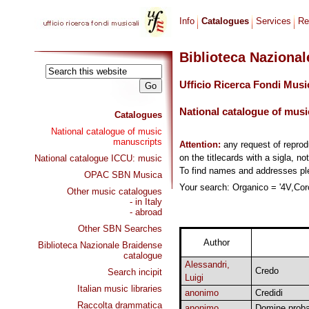
Info
Catalogues
Services
Re
Biblioteca Naziona
Ufficio Ricerca Fondi Musi
National catalogue of musi
Catalogues
National catalogue of music
manuscripts
Attention:
any request of repro
on the titlecards with a sigla, no
National catalogue ICCU: music
To find names and addresses p
OPAC SBN Musica
Your search: Organico = '4V,Coro
Other music catalogues
- in Italy
- abroad
Other SBN Searches
Author
Biblioteca Nazionale Braidense
catalogue
Alessandri,
Credo
Search incipit
Luigi
Italian music libraries
anonimo
Credidi
Raccolta drammatica
anonimo
Domine proba