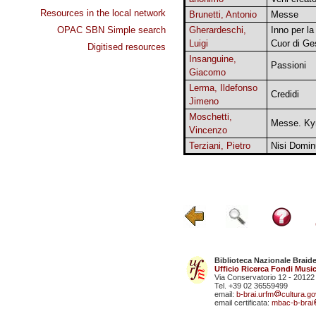
Resources in the local network
Brunetti, Antonio
Messe
OPAC SBN Simple search
Gherardeschi,
Inno per la
Luigi
Cuor di Ge
Digitised resources
Insanguine,
Passioni
Giacomo
Lerma, Ildefonso
Credidi
Jimeno
Moschetti,
Messe. Kyr
Vincenzo
Terziani, Pietro
Nisi Domi
Biblioteca Nazionale Braid
Ufficio Ricerca Fondi Music
Via Conservatorio 12 - 20122
Tel. +39 02 36559499
email:
b-brai.urfm
cultura.gov
email certificata:
mbac-b-brai