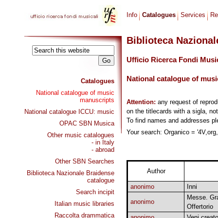
Info
Catalogues
Services
Re
Biblioteca Naziona
Ufficio Ricerca Fondi Musi
National catalogue of musi
Catalogues
National catalogue of music
manuscripts
Attention:
any request of repro
on the titlecards with a sigla, no
National catalogue ICCU: music
To find names and addresses p
OPAC SBN Musica
Your search: Organico = '4V,org,c
Other music catalogues
- in Italy
- abroad
Other SBN Searches
Author
Biblioteca Nazionale Braidense
catalogue
anonimo
Inni
Search incipit
Messe. Gra
anonimo
Italian music libraries
Offertorio
Raccolta drammatica
anonimo
Veni creato