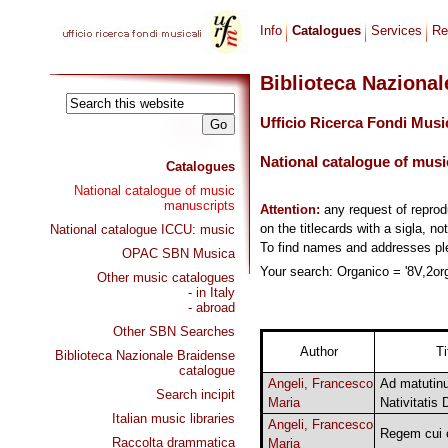
Info
Catalogues
Services
Re
Biblioteca Naziona
Ufficio Ricerca Fondi Musi
National catalogue of musi
Catalogues
National catalogue of music
manuscripts
Attention:
any request of repro
on the titlecards with a sigla, no
National catalogue ICCU: music
To find names and addresses p
OPAC SBN Musica
Your search: Organico = '8V,2org'
Other music catalogues
- in Italy
- abroad
Other SBN Searches
Author
Ti
Biblioteca Nazionale Braidense
catalogue
Angeli, Francesco
Ad matutin
Search incipit
Maria
Nativitatis 
Italian music libraries
Angeli, Francesco
Regem cui 
Raccolta drammatica
Maria