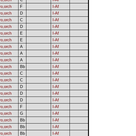
ro,orch
F
I-Af
ro,orch
D
I-Af
ro,orch
C
I-Af
ro,orch
D
I-Af
ro,orch
E
I-Af
ro,orch
E
I-Af
ro,orch
A
I-Af
ro,orch
A
I-Af
ro,orch
A
I-Af
ro,orch
Bb
I-Af
ro,orch
C
I-Af
ro,orch
C
I-Af
ro,orch
D
I-Af
ro,orch
D
I-Af
ro,orch
D
I-Af
ro,orch
F
I-Af
ro,orch
G
I-Af
ro,orch
Bb
I-Af
ro,orch
Bb
I-Af
ro,orch
Bb
I-Af