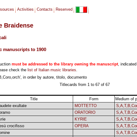
sources
Activities
Contacts
Reserved
le Braidense
cali
c manuscripts to 1900
duction
must be addressed to the library owning the manuscript
, indicated
lease check the
list of Italian music libraries
.
,Coro,orch', in order by autore, titolo, documento
Titlecards from 1 to 67 of 67
Title
Form
Medium of p
audete exultate
MOTTETTO
S,A,T,B,Co
bramo
ORATORIO
S,A,T,B,Co
rie
KYRIE
S,A,T,B,Co
esù crocifisso
OPERA
S,A,T,B,Co
omine
S,A,T,B,Co