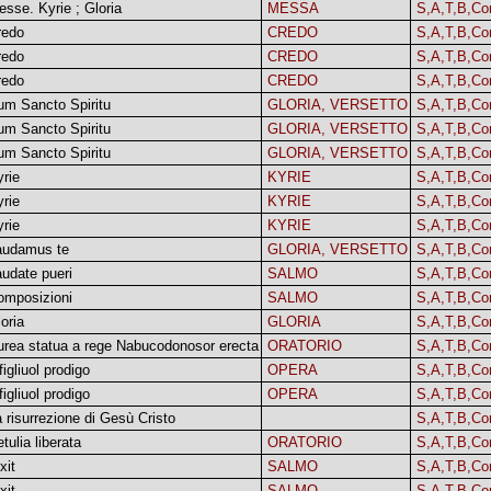
sse. Kyrie ; Gloria
MESSA
S,A,T,B,Co
redo
CREDO
S,A,T,B,Co
redo
CREDO
S,A,T,B,Co
redo
CREDO
S,A,T,B,Co
um Sancto Spiritu
GLORIA, VERSETTO
S,A,T,B,Co
um Sancto Spiritu
GLORIA, VERSETTO
S,A,T,B,Co
um Sancto Spiritu
GLORIA, VERSETTO
S,A,T,B,Co
rie
KYRIE
S,A,T,B,Co
rie
KYRIE
S,A,T,B,Co
rie
KYRIE
S,A,T,B,Co
audamus te
GLORIA, VERSETTO
S,A,T,B,Co
udate pueri
SALMO
S,A,T,B,Co
omposizioni
SALMO
S,A,T,B,Co
oria
GLORIA
S,A,T,B,Co
urea statua a rege Nabucodonosor erecta
ORATORIO
S,A,T,B,Co
 figliuol prodigo
OPERA
S,A,T,B,Co
 figliuol prodigo
OPERA
S,A,T,B,Co
 risurrezione di Gesù Cristo
S,A,T,B,Co
tulia liberata
ORATORIO
S,A,T,B,Co
xit
SALMO
S,A,T,B,Co
xit
SALMO
S,A,T,B,Co