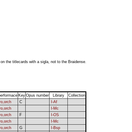
 on the titlecards with a sigla, not to the Braidense.
erformace
Key
Opus number
Library
Collection
ro,orch
C
I-Af
ro,orch
I-Mc
ro,orch
F
I-OS
ro,orch
I-Mc
ro,orch
G
I-Bsp