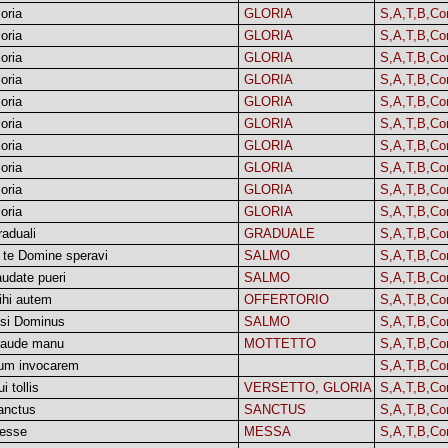
oria
GLORIA
S,A,T,B,Co
oria
GLORIA
S,A,T,B,Co
oria
GLORIA
S,A,T,B,Co
oria
GLORIA
S,A,T,B,Co
oria
GLORIA
S,A,T,B,Co
oria
GLORIA
S,A,T,B,Co
oria
GLORIA
S,A,T,B,Co
oria
GLORIA
S,A,T,B,Co
oria
GLORIA
S,A,T,B,Co
oria
GLORIA
S,A,T,B,Co
aduali
GRADUALE
S,A,T,B,Co
 te Domine speravi
SALMO
S,A,T,B,Co
udate pueri
SALMO
S,A,T,B,Co
ihi autem
OFFERTORIO
S,A,T,B,Co
isi Dominus
SALMO
S,A,T,B,Co
laude manu
MOTTETTO
S,A,T,B,Co
um invocarem
S,A,T,B,Co
i tollis
VERSETTO, GLORIA
S,A,T,B,Co
anctus
SANCTUS
S,A,T,B,Co
esse
MESSA
S,A,T,B,Co