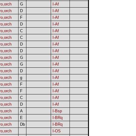
ro,orch
G
I-Af
ro,orch
D
I-Af
ro,orch
F
I-Af
ro,orch
D
I-Af
ro,orch
C
I-Af
ro,orch
C
I-Af
ro,orch
D
I-Af
ro,orch
D
I-Af
ro,orch
G
I-Af
ro,orch
G
I-Af
ro,orch
D
I-Af
ro,orch
g
I-Af
ro,orch
F
I-Af
ro,orch
F
I-Af
ro,orch
C
I-Af
ro,orch
D
I-Af
ro,orch
A
I-Bsp
ro,orch
E
I-BRq
ro,orch
Db
I-BRq
ro,orch
I-OS