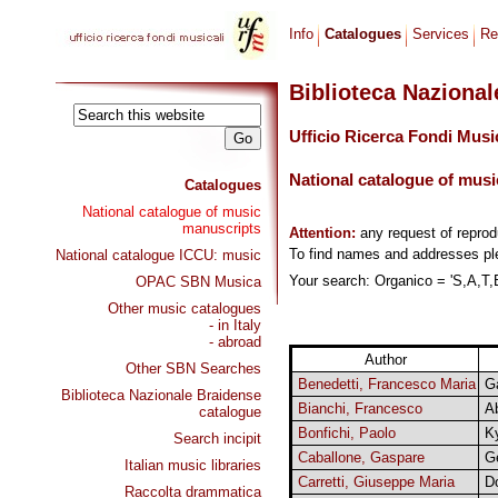
Info
Catalogues
Services
Re
Biblioteca Naziona
Ufficio Ricerca Fondi Musi
National catalogue of musi
Catalogues
National catalogue of music
manuscripts
Attention:
any request of repro
To find names and addresses p
National catalogue ICCU: music
Your search: Organico = 'S,A,T,B
OPAC SBN Musica
Other music catalogues
- in Italy
- abroad
Author
Other SBN Searches
Benedetti, Francesco Maria
G
Biblioteca Nazionale Braidense
Bianchi, Francesco
A
catalogue
Bonfichi, Paolo
Ky
Search incipit
Caballone, Gaspare
G
Italian music libraries
Carretti, Giuseppe Maria
D
Raccolta drammatica