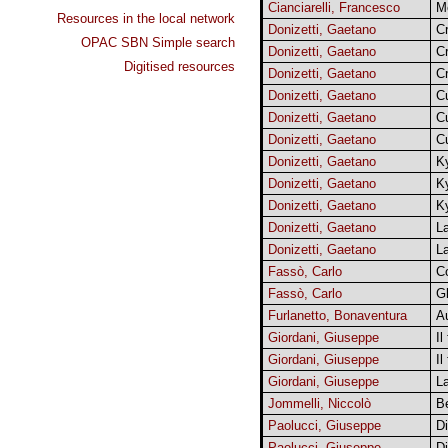
Cianciarelli, Francesco
Me
Resources in the local network
Donizetti, Gaetano
C
OPAC SBN Simple search
Donizetti, Gaetano
C
Digitised resources
Donizetti, Gaetano
C
Donizetti, Gaetano
C
Donizetti, Gaetano
C
Donizetti, Gaetano
C
Donizetti, Gaetano
Ky
Donizetti, Gaetano
Ky
Donizetti, Gaetano
Ky
Donizetti, Gaetano
L
Donizetti, Gaetano
La
Fassò, Carlo
C
Fassò, Carlo
Gl
Furlanetto, Bonaventura
A
Giordani, Giuseppe
Il
Giordani, Giuseppe
Il
Giordani, Giuseppe
La
Jommelli, Niccolò
Be
Paolucci, Giuseppe
Di
Paolucci, Giuseppe
Di