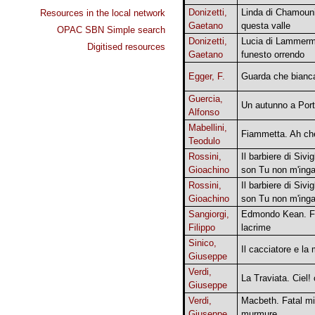
Donizetti,
Linda di Chamouni
Resources in the local network
Gaetano
questa valle
OPAC SBN Simple search
Donizetti,
Lucia di Lammermoo
Digitised resources
Gaetano
funesto orrendo
Egger, F.
Guarda che bianc
Guercia,
Un autunno a Port
Alfonso
Mabellini,
Fiammetta. Ah che
Teodulo
Rossini,
Il barbiere di Sivi
Gioachino
son Tu non m'inga
Rossini,
Il barbiere di Sivi
Gioachino
son Tu non m'inga
Sangiorgi,
Edmondo Kean. Fo
Filippo
lacrime
Sinico,
Il cacciatore e la
Giuseppe
Verdi,
La Traviata. Ciel!
Giuseppe
Verdi,
Macbeth. Fatal m
Giuseppe
murmure