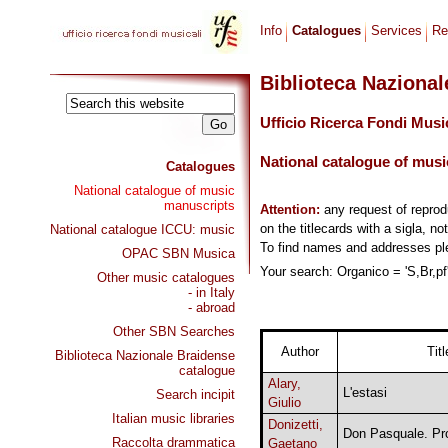
Info
Catalogues
Services
Re
Biblioteca Naziona
Ufficio Ricerca Fondi Musi
National catalogue of musi
Catalogues
National catalogue of music
manuscripts
Attention:
any request of repro
on the titlecards with a sigla, no
National catalogue ICCU: music
To find names and addresses p
OPAC SBN Musica
Your search: Organico = 'S,Br,pf'
Other music catalogues
- in Italy
- abroad
Other SBN Searches
Author
Titl
Biblioteca Nazionale Braidense
catalogue
Alary,
L'estasi
Search incipit
Giulio
Italian music libraries
Donizetti,
Don Pasquale. Pro
Raccolta drammatica
Gaetano