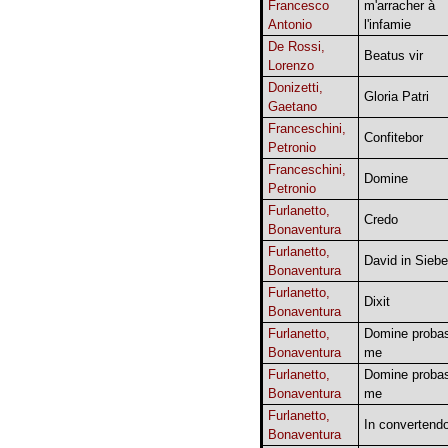
Francesco
m'arracher à
Antonio
l'infamie
De Rossi,
Beatus vir
Lorenzo
Donizetti,
Gloria Patri
Gaetano
Franceschini,
Confitebor
Petronio
Franceschini,
Domine
Petronio
Furlanetto,
Credo
Bonaventura
Furlanetto,
David in Sieb
Bonaventura
Furlanetto,
Dixit
Bonaventura
Furlanetto,
Domine probas
Bonaventura
me
Furlanetto,
Domine probas
Bonaventura
me
Furlanetto,
In convertend
Bonaventura