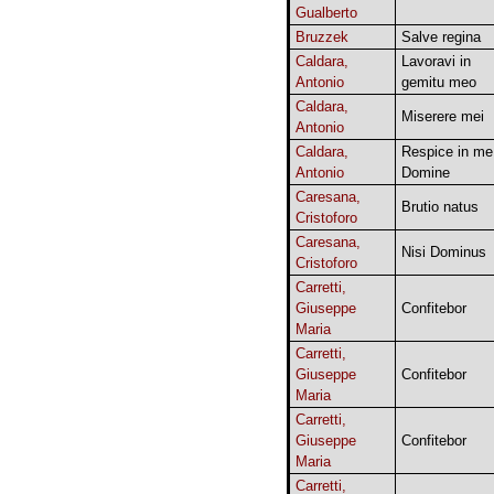
Gualberto
Bruzzek
Salve regina
Caldara,
Lavoravi in
Antonio
gemitu meo
Caldara,
Miserere mei
Antonio
Caldara,
Respice in me
Antonio
Domine
Caresana,
Brutio natus
Cristoforo
Caresana,
Nisi Dominus
Cristoforo
Carretti,
Giuseppe
Confitebor
Maria
Carretti,
Giuseppe
Confitebor
Maria
Carretti,
Giuseppe
Confitebor
Maria
Carretti,