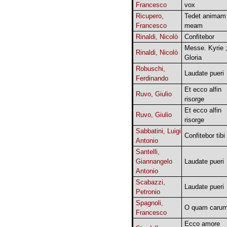
Francesco
vox
Ricupero,
Tedet animam
Francesco
meam
Rinaldi, Nicolò
Confitebor
Messe. Kyrie 
Rinaldi, Nicolò
Gloria
Robuschi,
Laudate pueri
Ferdinando
Et ecco alfin
Ruvo, Giulio
risorge
Et ecco alfin
Ruvo, Giulio
risorge
Sabbatini, Luigi
Confitebor tibi
Antonio
Santelli,
Giannangelo
Laudate pueri
Antonio
Scabazzi,
Laudate pueri
Petronio
Spagnoli,
O quam caru
Francesco
Ecco amore