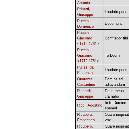
Antonio
Prinetti,
Laudate pueri
Giuseppe
Puccini,
Ecce nunc
Domenico
Puccini,
Giacomo
Confitebor tibi
<1712-1781>
Puccini,
Giacomo
Te Deum
<1712-1781>
Pulizzi da
Laudate pueri
Piacenza
Quaranta,
Domine ad
Costantino
adiuvandum
Riccardi,
Deus meus
Giuseppe
clamabo
In te Domine
Ricci, Agostino
speravi
Ricupero,
Quare inopina
Francesco
vox
Ricupero,
Quare inopina