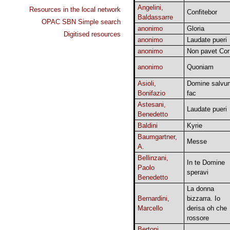
Angelini,
Resources in the local network
Confitebor
Baldassarre
OPAC SBN Simple search
anonimo
Gloria
Digitised resources
anonimo
Laudate pueri
anonimo
Non pavet Cor
anonimo
Quoniam
Asioli,
Domine salvu
Bonifazio
fac
Astesani,
Laudate pueri
Benedetto
Baldini
Kyrie
Baumgartner,
Messe
A.
Bellinzani,
In te Domine
Paolo
speravi
Benedetto
La donna
Bernardini,
bizzarra. Io
Marcello
derisa oh che
rossore
Bertoni,