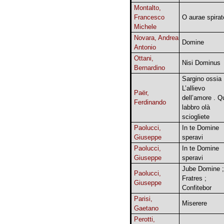
Montalto,
Francesco
O aurae spirat
Michele
Novara, Andrea
Domine
Antonio
Ottani,
Nisi Dominus
Bernardino
Sargino ossia
L’allievo
Paër,
dell’amore . Q
Ferdinando
labbro olà
sciogliete
Paolucci,
In te Domine
Giuseppe
speravi
Paolucci,
In te Domine
Giuseppe
speravi
Jube Domine ;
Paolucci,
Fratres ;
Giuseppe
Confitebor
Parisi,
Miserere
Gaetano
Perotti,