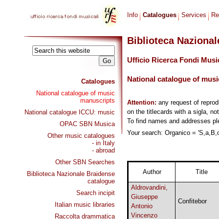
Info
Catalogues
Services
Re
Biblioteca Naziona
Ufficio Ricerca Fondi Musi
National catalogue of musi
Catalogues
National catalogue of music
manuscripts
Attention:
any request of repro
on the titlecards with a sigla, no
National catalogue ICCU: music
To find names and addresses p
OPAC SBN Musica
Your search: Organico = 'S,a,B,o
Other music catalogues
- in Italy
- abroad
Other SBN Searches
Author
Title
Biblioteca Nazionale Braidense
catalogue
Aldrovandini,
Search incipit
Giuseppe
Confitebor
Italian music libraries
Antonio
Vincenzo
Raccolta drammatica