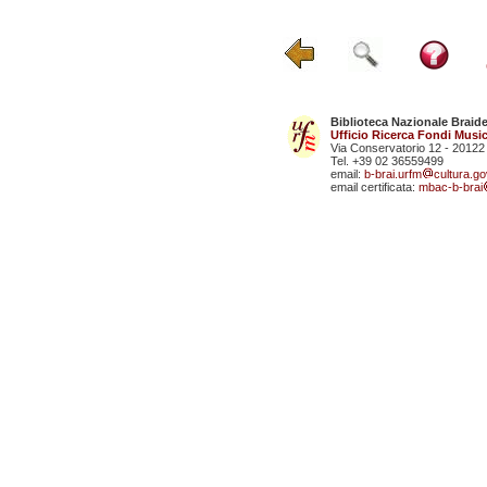
Biblioteca Nazionale Braid
Ufficio Ricerca Fondi Music
Via Conservatorio 12 - 20122
Tel. +39 02 36559499
email:
b-brai.urfm
cultura.gov
email certificata:
mbac-b-brai