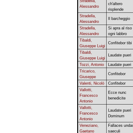
Stradella,
ch'altero
Alessandro
risplende
Stradella,
Il barcheggio
Alessandro
Stradella,
Si apra al riso
Alessandro
ogni labbro
Tibaldi,
Confitebor tibi
Giuseppe Luigi
Tibaldi,
Laudate pueri
Giuseppe Luigi
Tozzi, Antonio
Laudate pueri
Tricarico,
Confitebor
Giuseppe
Valenti, Nicolò
Confitebor
Vallotti,
Ecce nunc
Francesco
benedicite
Antonio
Vallotti,
Laudate pueri
Francesco
Dominum
Antonio
Veneziano,
Fallaces unda
Gaetano
saeculi