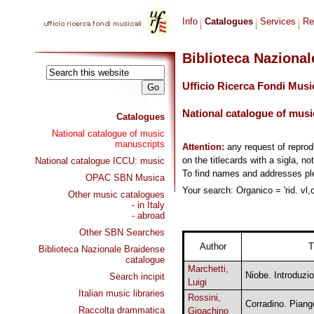
Info
Catalogues
Services
Re
Biblioteca Naziona
Ufficio Ricerca Fondi Musi
National catalogue of musi
Catalogues
National catalogue of music
manuscripts
Attention:
any request of repro
on the titlecards with a sigla, no
National catalogue ICCU: music
To find names and addresses p
OPAC SBN Musica
Your search: Organico = 'rid. vl,c
Other music catalogues
- in Italy
- abroad
Other SBN Searches
Author
T
Biblioteca Nazionale Braidense
catalogue
Marchetti,
Niobe. Introduzi
Search incipit
Luigi
Italian music libraries
Rossini,
Corradino. Piange
Raccolta drammatica
Gioachino