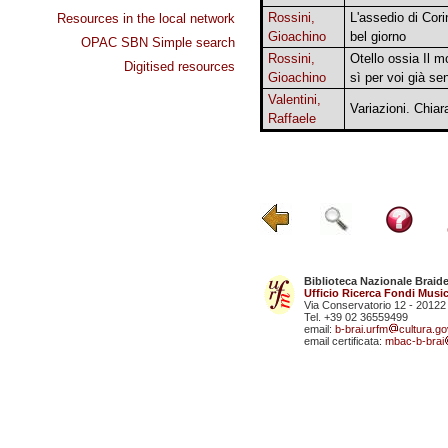
Rossini,
L'assedio di Cori
Resources in the local network
Gioachino
bel giorno
OPAC SBN Simple search
Rossini,
Otello ossia Il m
Digitised resources
Gioachino
sì per voi già se
Valentini,
Variazioni. Chia
Raffaele
Biblioteca Nazionale Braid
Ufficio Ricerca Fondi Music
Via Conservatorio 12 - 20122
Tel. +39 02 36559499
email:
b-brai.urfm
cultura.gov
email certificata:
mbac-b-brai