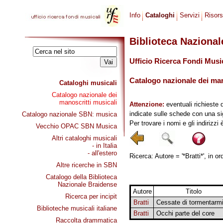
Info
Cataloghi
Servizi
Risor
Biblioteca Naziona
Ufficio Ricerca Fondi Musi
Catalogo nazionale dei mano
Cataloghi musicali
Catalogo nazionale dei
manoscritti musicali
Attenzione:
eventuali richieste 
indicate sulle schede con una si
Catalogo nazionale SBN: musica
Per trovare i nomi e gli indirizzi
Vecchio OPAC SBN Musica
Altri cataloghi musicali
- in Italia
- all'estero
Ricerca: Autore = '*Bratti*', in o
Altre ricerche in SBN
Catalogo della Biblioteca
Nazionale Braidense
Autore
Titolo
Ricerca per incipit
Bratti
Cessate di tormentarm
Biblioteche musicali italiane
Bratti
Occhi parte del core
Raccolta drammatica