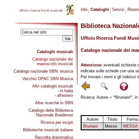
Info
Cataloghi
Servizi
Risor
Biblioteca Naziona
Ufficio Ricerca Fondi Musi
Catalogo nazionale dei mano
Cataloghi musicali
Catalogo nazionale dei
manoscritti musicali
Attenzione:
eventuali richieste 
indicate sulle schede con una si
Catalogo nazionale SBN: musica
Per trovare i nomi e gli indirizzi
Vecchio OPAC SBN Musica
Altri cataloghi musicali
- in Italia
- all'estero
Ricerca: Autore = '*Bruniani*', in
Altre ricerche in SBN
Catalogo della Biblioteca
Nazionale Braidense
Autore
Titolo
Forma
Ricerca per incipit
Bruniani
Messe
MESSA
Biblioteche musicali italiane
Raccolta drammatica