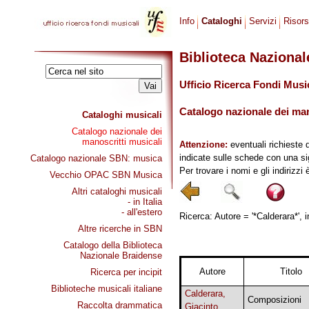
Info
Cataloghi
Servizi
Risor
Biblioteca Naziona
Ufficio Ricerca Fondi Musi
Catalogo nazionale dei mano
Cataloghi musicali
Catalogo nazionale dei
manoscritti musicali
Attenzione:
eventuali richieste 
indicate sulle schede con una si
Catalogo nazionale SBN: musica
Per trovare i nomi e gli indirizzi
Vecchio OPAC SBN Musica
Altri cataloghi musicali
- in Italia
- all'estero
Ricerca: Autore = '*Calderara*', 
Altre ricerche in SBN
Catalogo della Biblioteca
Nazionale Braidense
Autore
Titolo
Ricerca per incipit
Biblioteche musicali italiane
Calderara,
Composizioni
Raccolta drammatica
Giacinto