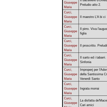
Il bacelliere d'Ovie
Giuseppe
Preludio atto 2.
Maria
Curci,
Giuseppe
Il maestro L'A bi ci
Maria
Curci,
Il pirro. Viva l'augu
Giuseppe
figlia
Maria
Curci,
Giuseppe
Il proscritto. Prelud
Maria
Curci,
Il sarto ed i tabarri.
Giuseppe
Sinfonia
Maria
Curci,
Improperj per l'Ado
Giuseppe
della Santissima C
Maria
Venerdì Santo
Curci,
Giuseppe
Ingrata morrai
Maria
Curci,
La disfatta de'Mace
Giuseppe
Cari amici