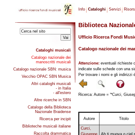
Info
Cataloghi
Servizi
Risor
Biblioteca Naziona
Ufficio Ricerca Fondi Musi
Catalogo nazionale dei mano
Cataloghi musicali
Catalogo nazionale dei
manoscritti musicali
Attenzione:
eventuali richieste 
indicate sulle schede con una si
Catalogo nazionale SBN: musica
Per trovare i nomi e gli indirizzi
Vecchio OPAC SBN Musica
Altri cataloghi musicali
- in Italia
- all'estero
Ricerca: Autore = '*Curci, Giusep
Altre ricerche in SBN
Catalogo della Biblioteca
Nazionale Braidense
Autore
Titolo
Ricerca per incipit
Biblioteche musicali italiane
Curci,
Raccolta drammatica
Giuseppe
Ah ti muova o ciel 