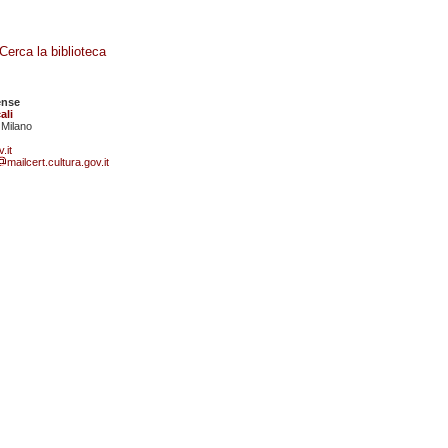
Cerca la biblioteca
ense
ali
 Milano
.it
mailcert.cultura.gov.it