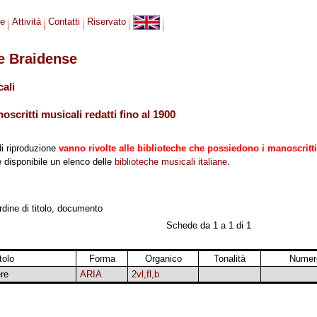
se
Attività
Contatti
Riservato
le Braidense
cali
scritti musicali redatti fino al 1900
di riproduzione
vanno rivolte alle biblioteche che possiedono i manoscritti
 è disponibile un elenco delle
biblioteche musicali italiane
.
ordine di titolo, documento
Schede da 1 a 1 di 1
tolo
Forma
Organico
Tonalità
Numero
ere
ARIA
2vl,fl,b