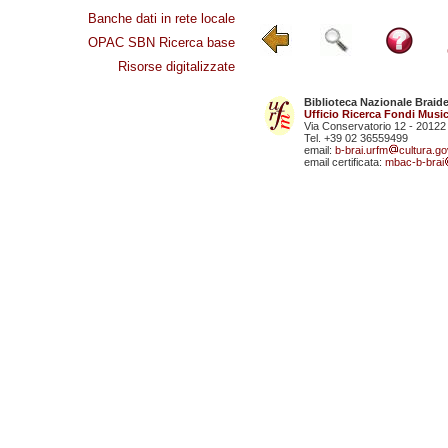
Banche dati in rete locale
OPAC SBN Ricerca base
Risorse digitalizzate
Biblioteca Nazionale Braid
Ufficio Ricerca Fondi Music
Via Conservatorio 12 - 20122
Tel. +39 02 36559499
email:
b-brai.urfm
cultura.gov
email certificata:
mbac-b-brai