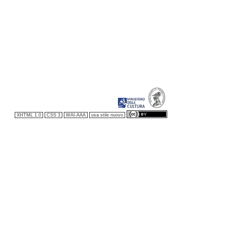
XHTML 1.0
CSS 3
WAI-AAA
usa stile nuovo