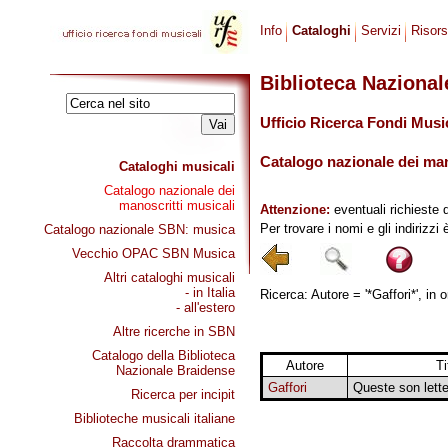
Info
Cataloghi
Servizi
Risor
Biblioteca Naziona
Ufficio Ricerca Fondi Musi
Catalogo nazionale dei mano
Cataloghi musicali
Catalogo nazionale dei
manoscritti musicali
Attenzione:
eventuali richieste 
Per trovare i nomi e gli indirizzi
Catalogo nazionale SBN: musica
Vecchio OPAC SBN Musica
Altri cataloghi musicali
- in Italia
Ricerca: Autore = '*Gaffori*', in 
- all'estero
Altre ricerche in SBN
Catalogo della Biblioteca
Autore
Ti
Nazionale Braidense
Gaffori
Queste son lett
Ricerca per incipit
Biblioteche musicali italiane
Raccolta drammatica