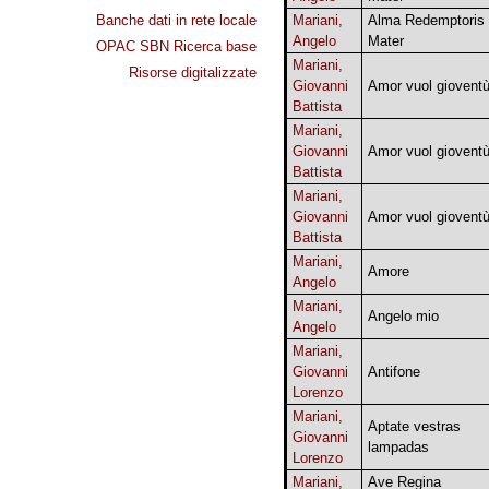
Banche dati in rete locale
Mariani,
Alma Redemptoris
Angelo
Mater
OPAC SBN Ricerca base
Mariani,
Risorse digitalizzate
Giovanni
Amor vuol giovent
Battista
Mariani,
Giovanni
Amor vuol giovent
Battista
Mariani,
Giovanni
Amor vuol giovent
Battista
Mariani,
Amore
Angelo
Mariani,
Angelo mio
Angelo
Mariani,
Giovanni
Antifone
Lorenzo
Mariani,
Aptate vestras
Giovanni
lampadas
Lorenzo
Mariani,
Ave Regina