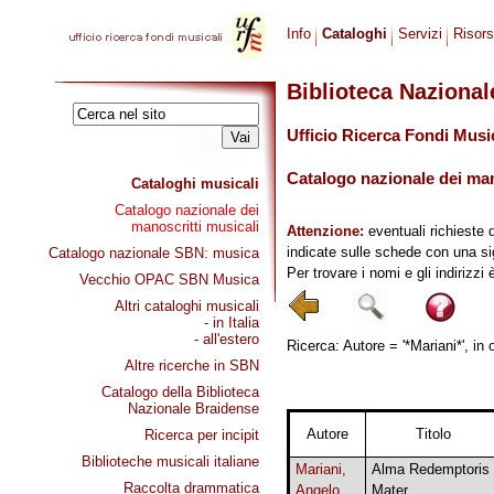
Info
Cataloghi
Servizi
Risor
Biblioteca Naziona
Ufficio Ricerca Fondi Musi
Catalogo nazionale dei mano
Cataloghi musicali
Catalogo nazionale dei
manoscritti musicali
Attenzione:
eventuali richieste 
indicate sulle schede con una si
Catalogo nazionale SBN: musica
Per trovare i nomi e gli indirizzi
Vecchio OPAC SBN Musica
Altri cataloghi musicali
- in Italia
- all'estero
Ricerca: Autore = '*Mariani*', in 
Altre ricerche in SBN
Catalogo della Biblioteca
Nazionale Braidense
Autore
Titolo
Ricerca per incipit
Biblioteche musicali italiane
Mariani,
Alma Redemptoris
Raccolta drammatica
Angelo
Mater