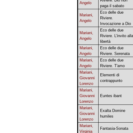
Riviere. Dio non
Angelo
paga il sabato
Eco delle due
Mariani,
Riviere.
Angelo
Invocazione a Dio
Eco delle due
Mariani,
Riviere. L'invito all
Angelo
libertà
Mariani,
Eco delle due
Angelo
Riviere. Serenata
Mariani,
Eco delle due
Angelo
Riviere. T'amo
Mariani,
Elementi di
Giovanni
contrappunto
Lorenzo
Mariani,
Giovanni
Euntes ibant
Lorenzo
Mariani,
Exalta Domine
Giovanni
humiles
Lorenzo
Mariani,
Fantasia-Sonata
Virginia