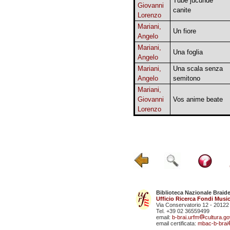
Tube jucunde
Giovanni
canite
Lorenzo
Mariani,
Un fiore
Angelo
Mariani,
Una foglia
Angelo
Mariani,
Una scala senza
Angelo
semitono
Mariani,
Giovanni
Vos anime beate
Lorenzo
Biblioteca Nazionale Braid
Ufficio Ricerca Fondi Music
Via Conservatorio 12 - 20122
Tel. +39 02 36559499
email:
b-brai.urfm
cultura.gov
email certificata:
mbac-b-brai