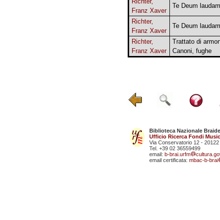
Richter,
Te Deum lauda
Franz Xaver
Richter,
Te Deum lauda
Franz Xaver
Richter,
Trattato di armon
Franz Xaver
Canoni, fughe
Biblioteca Nazionale Braid
Ufficio Ricerca Fondi Music
Via Conservatorio 12 - 20122
Tel. +39 02 36559499
email:
b-brai.urfm
cultura.gov
email certificata:
mbac-b-brai