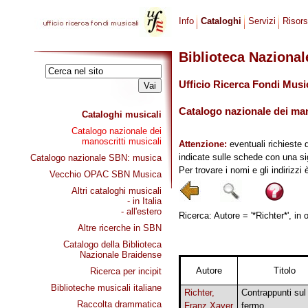
Info
Cataloghi
Servizi
Risor
Biblioteca Naziona
Ufficio Ricerca Fondi Musi
Catalogo nazionale dei mano
Cataloghi musicali
Catalogo nazionale dei
manoscritti musicali
Attenzione:
eventuali richieste 
indicate sulle schede con una si
Catalogo nazionale SBN: musica
Per trovare i nomi e gli indirizzi
Vecchio OPAC SBN Musica
Altri cataloghi musicali
- in Italia
- all'estero
Ricerca: Autore = '*Richter*', in 
Altre ricerche in SBN
Catalogo della Biblioteca
Nazionale Braidense
Autore
Titolo
Ricerca per incipit
Biblioteche musicali italiane
Richter,
Contrappunti sul
Raccolta drammatica
Franz Xaver
fermo