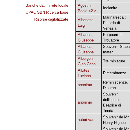
Banche dati in rete locale
Agostini,
Indianita
Paolo <2.>
OPAC SBN Ricerca base
Marinaresca :
Risorse digitalizzate
Albanese,
Ricordo di
Luigi
Venezia
Albanesi,
Potpourri. Il
Giuseppe
Trovatore
Albanesi,
Souvenir. Staba
Giuseppe
mater
Albergoni,
Tre miniature
Gian Carlo
Albites,
Rimembranza
Luciano
Reminiscenze.
anonimo
Dinorah
Souvenir
dell'opera
anonimo
Beatrice di
Tenda
Souvenir de Mr.
autori vari
Henry Hignou
Souvenir de Mr.