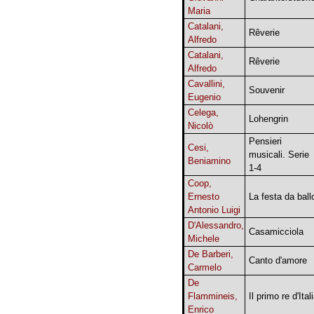
Maria
Catalani,
Rêverie
Alfredo
Catalani,
Rêverie
Alfredo
Cavallini,
Souvenir
Eugenio
Celega,
Lohengrin
Nicolò
Pensieri
Cesi,
musicali. Serie
Beniamino
1-4
Coop,
Ernesto
La festa da ball
Antonio Luigi
D'Alessandro,
Casamicciola
Michele
De Barberi,
Canto d'amore
Carmelo
De
Flammineis,
Il primo re d'Ital
Enrico