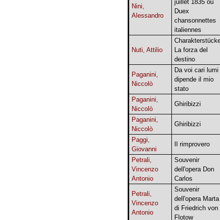
juillet 1835 ou
Nini,
Duex
Alessandro
chansonnettes
italiennes
Charakterstücke
Nuti, Attilio
La forza del
destino
Da voi cari lumi
Paganini,
dipende il mio
Niccolò
stato
Paganini,
Ghiribizzi
Niccolò
Paganini,
Ghiribizzi
Niccolò
Paggi,
Il rimprovero
Giovanni
Petrali,
Souvenir
Vincenzo
dell'opera Don
Antonio
Carlos
Souvenir
Petrali,
dell'opera Marta
Vincenzo
di Friedrich von
Antonio
Flotow