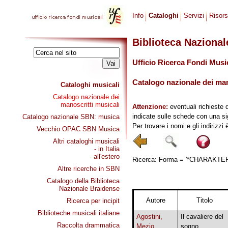
Info
Cataloghi
Servizi
Risor
Biblioteca Naziona
Ufficio Ricerca Fondi Musi
Catalogo nazionale dei mano
Cataloghi musicali
Catalogo nazionale dei
manoscritti musicali
Attenzione:
eventuali richieste 
indicate sulle schede con una si
Catalogo nazionale SBN: musica
Per trovare i nomi e gli indirizzi
Vecchio OPAC SBN Musica
Altri cataloghi musicali
- in Italia
- all'estero
Ricerca: Forma = '*CHARAKTERST
Altre ricerche in SBN
Catalogo della Biblioteca
Nazionale Braidense
Autore
Titolo
Ricerca per incipit
Biblioteche musicali italiane
Agostini,
Il cavaliere del
Raccolta drammatica
Mezio
sogno