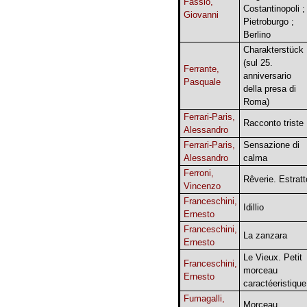
Fassio,
Costantinopoli ;
Giovanni
Pietroburgo ;
Berlino
Charakterstück
(sul 25.
Ferrante,
anniversario
Pasquale
della presa di
Roma)
Ferrari-Paris,
Racconto triste
Alessandro
Ferrari-Paris,
Sensazione di
Alessandro
calma
Ferroni,
Rêverie. Estratt
Vincenzo
Franceschini,
Idillio
Ernesto
Franceschini,
La zanzara
Ernesto
Le Vieux. Petit
Franceschini,
morceau
Ernesto
caractéeristique
Fumagalli,
Morceau