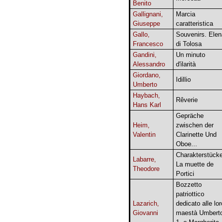
Benito
Gallignani,
Marcia
Giuseppe
caratteristica
Gallo,
Souvenirs. Elen
Francesco
di Tolosa
Gandini,
Un minuto
Alessandro
d'ilarità
Giordano,
Idillio
Umberto
Haybach,
Rêverie
Hans Karl
Gepräche
Heim,
zwischen der
Valentin
Clarinette Und
Oboe...
Charakterstücke
Labarre,
La muette de
Theodore
Portici
Bozzetto
patriottico
Lazarich,
dedicato alle lor
Giovanni
maestà Umbert