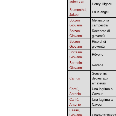
autori vari
Henry Hignou
Blumenthal,
I due angeli
Jakob
Bolzoni,
Melanconia
Giovanni
campestra
Bolzoni,
Racconto di
Giovanni
gioventù
Bolzoni,
Ricordi di
Giovanni
gioventù
Bottesini,
Rêverie
Giovanni
Bottesini,
Rêverie
Giovanni
Souvenirs
Camus
dediés aux
amateurs
Cantù,
Una lagrima a
Antonio
Cavour
Cantù,
Una lagrima a
Antonio
Cavour
Casini,
Giovanni
Charakterstück