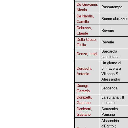
De Giovanni,
Passatempo
Nicola
De Nardis,
Scene abruzzes
Camillo
Debussy,
Rêverie
Claude
Della Croce,
Rêverie
Giulia
Barcarola
Denza, Luigi
napoletana
Un giorno di
Deruschi,
primavera a
Antonio
Villongo S.
Alessandro
Dionigi,
Leggenda
Gerardo
Donizetti,
La sultana ; Il
Gaetano
crociato
Donizetti,
Souvenirs.
Gaetano
Parisina
Alssandria
d'Egitto ;