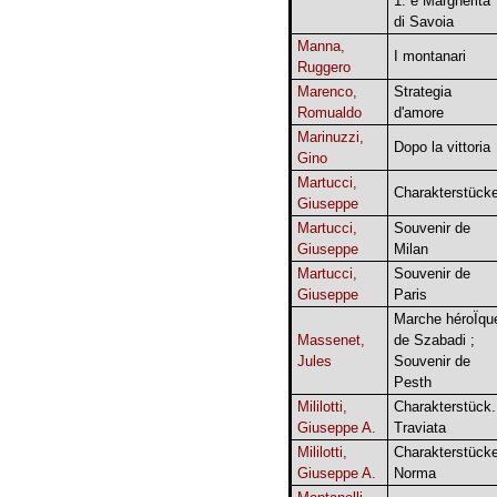
1. e Margherita
di Savoia
Manna,
I montanari
Ruggero
Marenco,
Strategia
Romualdo
d'amore
Marinuzzi,
Dopo la vittoria
Gino
Martucci,
Charakterstück
Giuseppe
Martucci,
Souvenir de
Giuseppe
Milan
Martucci,
Souvenir de
Giuseppe
Paris
Marche héroÏqu
Massenet,
de Szabadi ;
Jules
Souvenir de
Pesth
Mililotti,
Charakterstück.
Giuseppe A.
Traviata
Mililotti,
Charakterstücke
Giuseppe A.
Norma