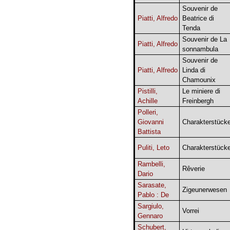
Souvenir de
Piatti, Alfredo
Beatrice di
Tenda
Souvenir de La
Piatti, Alfredo
sonnambula
Souvenir de
Piatti, Alfredo
Linda di
Chamounix
Pistilli,
Le miniere di
Achille
Freinbergh
Polleri,
Giovanni
Charakterstück
Battista
Puliti, Leto
Charakterstück
Rambelli,
Rêverie
Dario
Sarasate,
Zigeunerwesen
Pablo : De
Sargiulo,
Vorrei
Gennaro
Schubert,