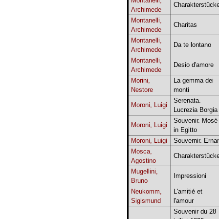
Montanelli,
Charakterstück
Archimede
Montanelli,
Charitas
Archimede
Montanelli,
Da te lontano
Archimede
Montanelli,
Desio d'amore
Archimede
Morini,
La gemma dei
Nestore
monti
Serenata.
Moroni, Luigi
Lucrezia Borgia
Souvenir. Mosé
Moroni, Luigi
in Egitto
Moroni, Luigi
Souvernir. Erna
Mosca,
Charakterstück
Agostino
Mugellini,
Impressioni
Bruno
Neukomm,
L'amitié et
Sigismund
l'amour
Souvenir du 28