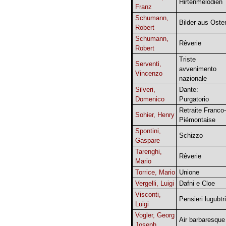
Hirtenmelodien
Franz
Schumann,
Bilder aus Oste
Robert
Schumann,
Rêverie
Robert
Triste
Serventi,
avvenimento
Vincenzo
nazionale
Silveri,
Dante:
Domenico
Purgatorio
Retraite Franco-
Sohier, Henry
Piémontaise
Spontini,
Schizzo
Gaspare
Tarenghi,
Rêverie
Mario
Torrice, Mario
Unione
Vergelli, Luigi
Dafni e Cloe
Visconti,
Pensieri lugubtri
Luigi
Vogler, Georg
Air barbaresque
Joseph