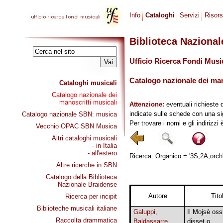
Info
Cataloghi
Servizi
Risor
Biblioteca Naziona
Ufficio Ricerca Fondi Musi
Catalogo nazionale dei mano
Cataloghi musicali
Catalogo nazionale dei
manoscritti musicali
Attenzione:
eventuali richieste 
indicate sulle schede con una si
Catalogo nazionale SBN: musica
Per trovare i nomi e gli indirizzi
Vecchio OPAC SBN Musica
Altri cataloghi musicali
- in Italia
- all'estero
Ricerca: Organico = '3S,2A,orch',
Altre ricerche in SBN
Catalogo della Biblioteca
Nazionale Braidense
Autore
Tito
Ricerca per incipit
Biblioteche musicali italiane
Galuppi,
Il Mojsè oss
Raccolta drammatica
Baldassarre
disset.o