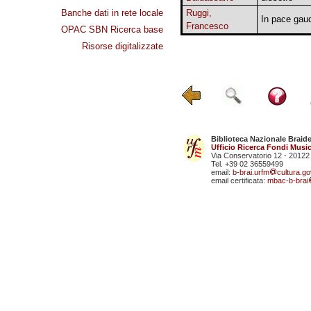
Banche dati in rete locale
Ruggi,
In pace gau
Francesco
OPAC SBN Ricerca base
Risorse digitalizzate
Biblioteca Nazionale Braid
Ufficio Ricerca Fondi Music
Via Conservatorio 12 - 20122
Tel. +39 02 36559499
email:
b-brai.urfm
cultura.gov
email certificata:
mbac-b-brai