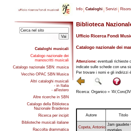
Info
Cataloghi
Servizi
Risor
Biblioteca Naziona
Ufficio Ricerca Fondi Musi
Catalogo nazionale dei mano
Cataloghi musicali
Catalogo nazionale dei
manoscritti musicali
Attenzione:
eventuali richieste 
indicate sulle schede con una si
Catalogo nazionale SBN: musica
Per trovare i nomi e gli indirizzi
Vecchio OPAC SBN Musica
Altri cataloghi musicali
- in Italia
- all'estero
Ricerca: Organico = '4V,Coro(3V),
Altre ricerche in SBN
Catalogo della Biblioteca
Nazionale Braidense
Autore
Titolo
Ricerca per incipit
Biblioteche musicali italiane
Jam gaudete 
Copeta, Antonio
Raccolta drammatica
mortales