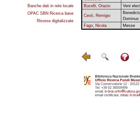
Banche dati in rete locale
Bucelli, Orazio
Veni ele
Benedict
OPAC SBN Ricerca base
Cesti, Remigio
Dominus
Risorse digitalizzate
Fago, Nicola
Messe
Biblioteca Nazionale Braid
Ufficio Ricerca Fondi Music
Via Conservatorio 12 - 20122
Tel. +39 02 36559499
email:
b-brai.urfm
cultura.gov
email certificata:
mbac-b-brai