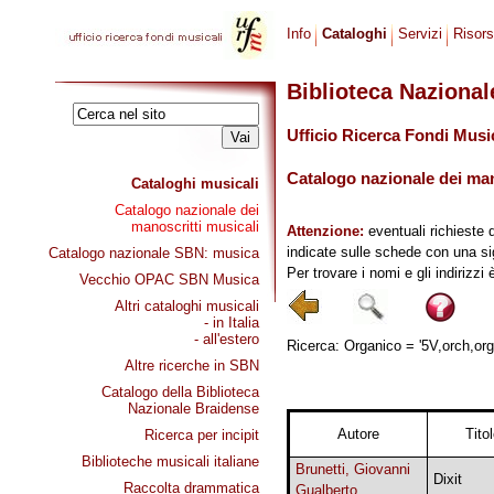
Info
Cataloghi
Servizi
Risor
Biblioteca Naziona
Ufficio Ricerca Fondi Musi
Catalogo nazionale dei mano
Cataloghi musicali
Catalogo nazionale dei
manoscritti musicali
Attenzione:
eventuali richieste 
indicate sulle schede con una si
Catalogo nazionale SBN: musica
Per trovare i nomi e gli indirizzi
Vecchio OPAC SBN Musica
Altri cataloghi musicali
- in Italia
- all'estero
Ricerca: Organico = '5V,orch,org'
Altre ricerche in SBN
Catalogo della Biblioteca
Nazionale Braidense
Autore
Tito
Ricerca per incipit
Biblioteche musicali italiane
Brunetti, Giovanni
Dixit
Raccolta drammatica
Gualberto