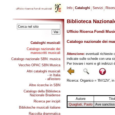
Info
Cataloghi
Servizi
Risor
Biblioteca Naziona
Ufficio Ricerca Fondi Musi
Catalogo nazionale dei mano
Cataloghi musicali
Catalogo nazionale dei
manoscritti musicali
Attenzione:
eventuali richieste 
indicate sulle schede con una si
Catalogo nazionale SBN: musica
Per trovare i nomi e gli indirizzi
Vecchio OPAC SBN Musica
Altri cataloghi musicali
- in Italia
- all'estero
Ricerca: Organico = '8V/12V', in 
Altre ricerche in SBN
Catalogo della Biblioteca
Nazionale Braidense
Autore
Tito
Ricerca per incipit
Quagliati, Paolo
Ave sanctissi
Biblioteche musicali italiane
Raccolta drammatica