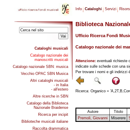
Info
Cataloghi
Servizi
Risor
Biblioteca Naziona
Ufficio Ricerca Fondi Musi
Catalogo nazionale dei mano
Cataloghi musicali
Catalogo nazionale dei
manoscritti musicali
Attenzione:
eventuali richieste 
indicate sulle schede con una si
Catalogo nazionale SBN: musica
Per trovare i nomi e gli indirizzi
Vecchio OPAC SBN Musica
Altri cataloghi musicali
- in Italia
- all'estero
Ricerca: Organico = 'A,2T,B,Coro(
Altre ricerche in SBN
Catalogo della Biblioteca
Nazionale Braidense
Autore
Titolo
Ricerca per incipit
Premoli, Giovanni
Miserere
Biblioteche musicali italiane
Raccolta drammatica