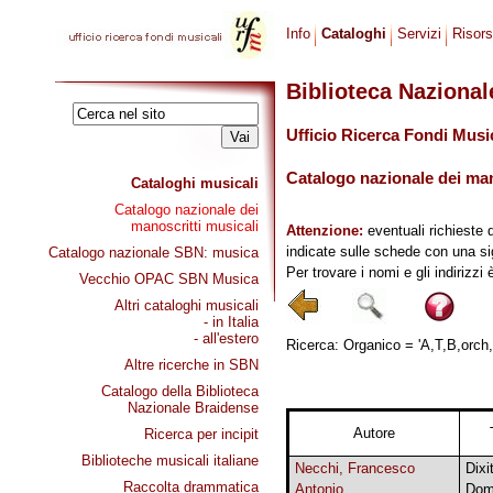
Info
Cataloghi
Servizi
Risor
Biblioteca Naziona
Ufficio Ricerca Fondi Musi
Catalogo nazionale dei mano
Cataloghi musicali
Catalogo nazionale dei
manoscritti musicali
Attenzione:
eventuali richieste 
indicate sulle schede con una si
Catalogo nazionale SBN: musica
Per trovare i nomi e gli indirizzi
Vecchio OPAC SBN Musica
Altri cataloghi musicali
- in Italia
- all'estero
Ricerca: Organico = 'A,T,B,orch,b
Altre ricerche in SBN
Catalogo della Biblioteca
Nazionale Braidense
Autore
Ricerca per incipit
Biblioteche musicali italiane
Necchi, Francesco
Dixi
Raccolta drammatica
Antonio
Dom