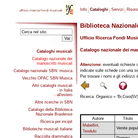
Info
Cataloghi
Servizi
Risor
Biblioteca Naziona
Ufficio Ricerca Fondi Musi
Catalogo nazionale dei mano
Cataloghi musicali
Catalogo nazionale dei
manoscritti musicali
Attenzione:
eventuali richieste 
indicate sulle schede con una si
Catalogo nazionale SBN: musica
Per trovare i nomi e gli indirizzi
Vecchio OPAC SBN Musica
Altri cataloghi musicali
- in Italia
- all'estero
Ricerca: Organico = 'Br,Coro(5V),
Altre ricerche in SBN
Catalogo della Biblioteca
Nazionale Braidense
Autore
Titolo
Ricerca per incipit
Mabellini,
Venite popul
Biblioteche musicali italiane
Teodulo
Raccolta drammatica
Domine