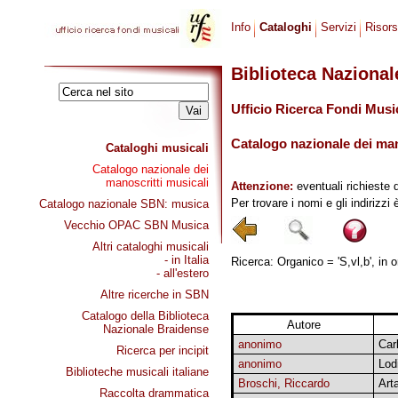
Info
Cataloghi
Servizi
Risor
Biblioteca Naziona
Ufficio Ricerca Fondi Musi
Catalogo nazionale dei mano
Cataloghi musicali
Catalogo nazionale dei
manoscritti musicali
Attenzione:
eventuali richieste 
Per trovare i nomi e gli indirizzi
Catalogo nazionale SBN: musica
Vecchio OPAC SBN Musica
Altri cataloghi musicali
- in Italia
Ricerca: Organico = 'S,vl,b', in 
- all'estero
Altre ricerche in SBN
Catalogo della Biblioteca
Autore
Nazionale Braidense
anonimo
Car
Ricerca per incipit
anonimo
Lodi
Biblioteche musicali italiane
Broschi, Riccardo
Art
Raccolta drammatica