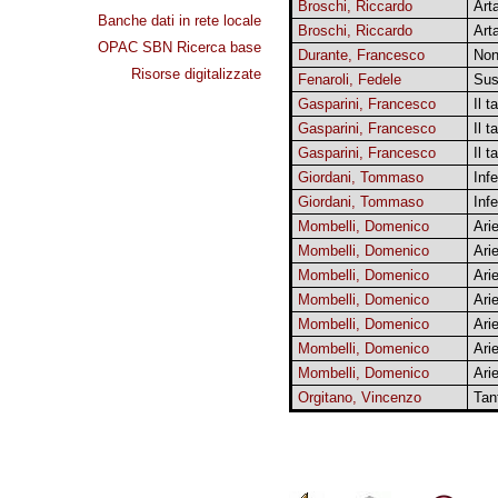
Broschi, Riccardo
Art
Banche dati in rete locale
Broschi, Riccardo
Art
OPAC SBN Ricerca base
Durante, Francesco
Non
Risorse digitalizzate
Fenaroli, Fedele
Sus
Gasparini, Francesco
Il t
Gasparini, Francesco
Il t
Gasparini, Francesco
Il 
Giordani, Tommaso
Inf
Giordani, Tommaso
Inf
Mombelli, Domenico
Ari
Mombelli, Domenico
Ari
Mombelli, Domenico
Ari
Mombelli, Domenico
Ari
Mombelli, Domenico
Ari
Mombelli, Domenico
Ari
Mombelli, Domenico
Ari
Orgitano, Vincenzo
Tan