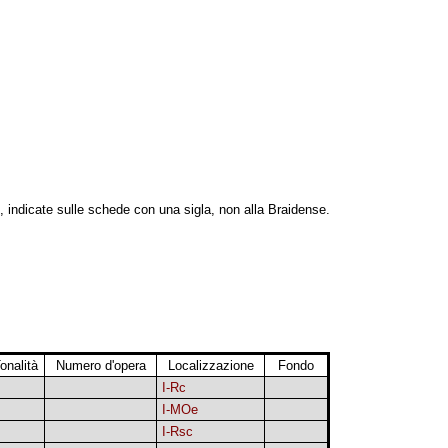
, indicate sulle schede con una sigla, non alla Braidense.
onalità
Numero d'opera
Localizzazione
Fondo
I-Rc
I-MOe
I-Rsc