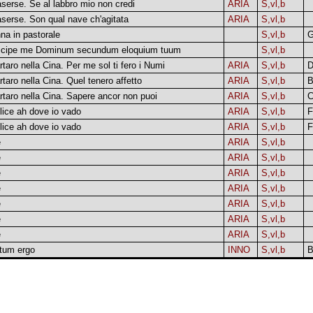
aserse. Se al labbro mio non credi
ARIA
S,vl,b
aserse. Son qual nave ch'agitata
ARIA
S,vl,b
na in pastorale
S,vl,b
cipe me Dominum secundum eloquium tuum
S,vl,b
artaro nella Cina. Per me sol ti fero i Numi
ARIA
S,vl,b
artaro nella Cina. Quel tenero affetto
ARIA
S,vl,b
B
tartaro nella Cina. Sapere ancor non puoi
ARIA
S,vl,b
elice ah dove io vado
ARIA
S,vl,b
F
elice ah dove io vado
ARIA
S,vl,b
F
e
ARIA
S,vl,b
e
ARIA
S,vl,b
e
ARIA
S,vl,b
e
ARIA
S,vl,b
e
ARIA
S,vl,b
e
ARIA
S,vl,b
e
ARIA
S,vl,b
tum ergo
INNO
S,vl,b
B