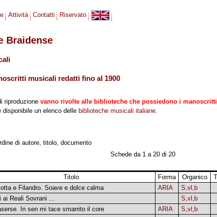
se
Attività
Contatti
Riservato
le Braidense
cali
scritti musicali redatti fino al 1900
di riproduzione
vanno rivolte alle biblioteche che possiedono i manoscritti
 è disponibile un elenco delle
biblioteche musicali italiane
.
ordine di autore, titolo, documento
Schede da 1 a 20 di 20
Titolo
Forma
Organico
T
lotta e Filandro. Soave e dolce calma
ARIA
S,vl,b
 ai Reali Sovrani ...
S,vl,b
aserse. In sen mi tace smarrito il core
ARIA
S,vl,b