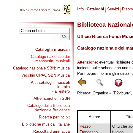
Info
Cataloghi
Servizi
Risor
Biblioteca Naziona
Ufficio Ricerca Fondi Musi
Catalogo nazionale dei mano
Cataloghi musicali
Catalogo nazionale dei
manoscritti musicali
Attenzione:
eventuali richieste 
indicate sulle schede con una si
Catalogo nazionale SBN: musica
Per trovare i nomi e gli indirizzi
Vecchio OPAC SBN Musica
Altri cataloghi musicali
- in Italia
- all'estero
Ricerca: Organico = 'T,2vlc,org',
Altre ricerche in SBN
Catalogo della Biblioteca
Nazionale Braidense
Autore
Tito
Ricerca per incipit
Biblioteche musicali italiane
Pezzoli,
O tu che ado
Raccolta drammatica
Francesco
fulgido