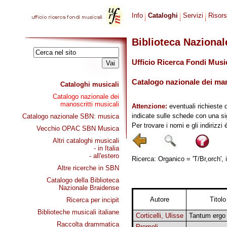
Info
Cataloghi
Servizi
Risor
Biblioteca Naziona
Ufficio Ricerca Fondi Musi
Catalogo nazionale dei mano
Cataloghi musicali
Catalogo nazionale dei
manoscritti musicali
Attenzione:
eventuali richieste 
indicate sulle schede con una si
Catalogo nazionale SBN: musica
Per trovare i nomi e gli indirizzi
Vecchio OPAC SBN Musica
Altri cataloghi musicali
- in Italia
- all'estero
Ricerca: Organico = 'T/Br,orch', 
Altre ricerche in SBN
Catalogo della Biblioteca
Nazionale Braidense
Autore
Titolo
Ricerca per incipit
Biblioteche musicali italiane
Corticelli, Ulisse
Tantum ergo
Raccolta drammatica
Premoli,