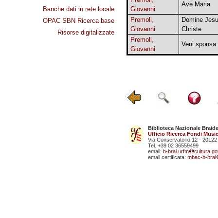
Ave Maria
Banche dati in rete locale
Giovanni
Premoli,
Domine Jes
OPAC SBN Ricerca base
Giovanni
Christe
Risorse digitalizzate
Premoli,
Veni sponsa 
Giovanni
Biblioteca Nazionale Braid
Ufficio Ricerca Fondi Music
Via Conservatorio 12 - 20122
Tel. +39 02 36559499
email:
b-brai.urfm
cultura.gov
email certificata:
mbac-b-brai