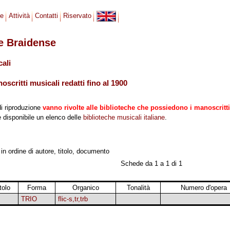
se
Attività
Contatti
Riservato
le Braidense
cali
scritti musicali redatti fino al 1900
di riproduzione
vanno rivolte alle biblioteche che possiedono i manoscritti
 è disponibile un elenco delle
biblioteche musicali italiane
.
, in ordine di autore, titolo, documento
Schede da 1 a 1 di 1
tolo
Forma
Organico
Tonalità
Numero d'opera
TRIO
flic-s,tr,trb