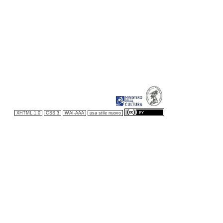
XHTML 1.0
CSS 3
WAI-AAA
usa stile nuovo