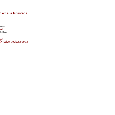
Cerca la biblioteca
ense
ali
 Milano
.it
mailcert.cultura.gov.it