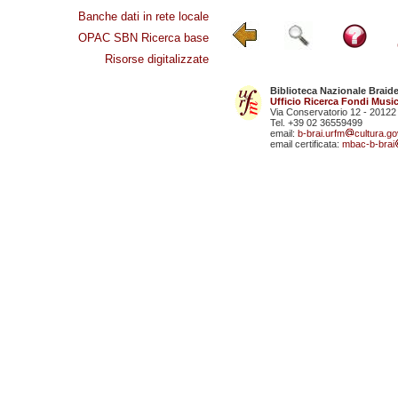
Banche dati in rete locale
OPAC SBN Ricerca base
Risorse digitalizzate
Biblioteca Nazionale Braid
Ufficio Ricerca Fondi Music
Via Conservatorio 12 - 20122
Tel. +39 02 36559499
email:
b-brai.urfm
cultura.gov
email certificata:
mbac-b-brai