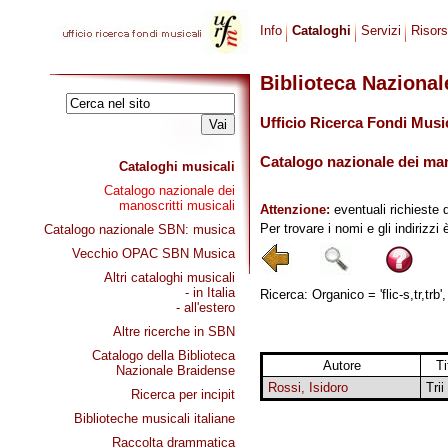
Info
Cataloghi
Servizi
Risor
Biblioteca Naziona
Ufficio Ricerca Fondi Musi
Catalogo nazionale dei mano
Cataloghi musicali
Catalogo nazionale dei
manoscritti musicali
Attenzione:
eventuali richieste 
Per trovare i nomi e gli indirizzi
Catalogo nazionale SBN: musica
Vecchio OPAC SBN Musica
Altri cataloghi musicali
- in Italia
Ricerca: Organico = 'flic-s,tr,trb'
- all'estero
Altre ricerche in SBN
Catalogo della Biblioteca
Autore
Ti
Nazionale Braidense
Rossi, Isidoro
Trii
Ricerca per incipit
Biblioteche musicali italiane
Raccolta drammatica