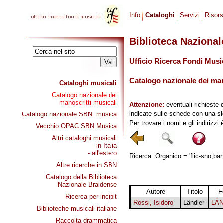
Info
Cataloghi
Servizi
Risor
Biblioteca Naziona
Ufficio Ricerca Fondi Musi
Catalogo nazionale dei mano
Cataloghi musicali
Catalogo nazionale dei
manoscritti musicali
Attenzione:
eventuali richieste 
indicate sulle schede con una si
Catalogo nazionale SBN: musica
Per trovare i nomi e gli indirizzi
Vecchio OPAC SBN Musica
Altri cataloghi musicali
- in Italia
- all'estero
Ricerca: Organico = 'flic-sno,ban
Altre ricerche in SBN
Catalogo della Biblioteca
Nazionale Braidense
Autore
Titolo
F
Ricerca per incipit
Rossi, Isidoro
Ländler
LÄ
Biblioteche musicali italiane
Raccolta drammatica