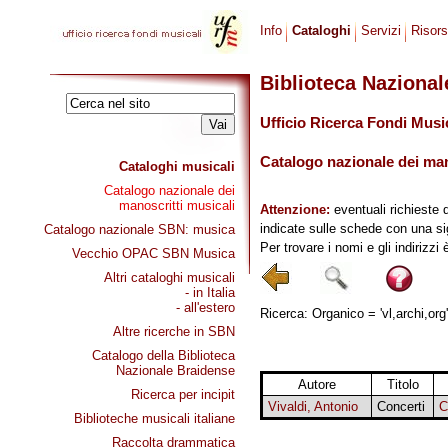
Info
Cataloghi
Servizi
Risor
Biblioteca Naziona
Ufficio Ricerca Fondi Musi
Catalogo nazionale dei mano
Cataloghi musicali
Catalogo nazionale dei
manoscritti musicali
Attenzione:
eventuali richieste 
indicate sulle schede con una si
Catalogo nazionale SBN: musica
Per trovare i nomi e gli indirizzi
Vecchio OPAC SBN Musica
Altri cataloghi musicali
- in Italia
- all'estero
Ricerca: Organico = 'vl,archi,org'
Altre ricerche in SBN
Catalogo della Biblioteca
Nazionale Braidense
Autore
Titolo
Ricerca per incipit
Vivaldi, Antonio
Concerti
Biblioteche musicali italiane
Raccolta drammatica