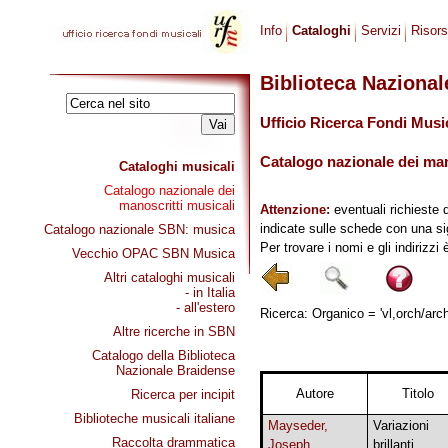
Info
Cataloghi
Servizi
Risor
Biblioteca Naziona
Ufficio Ricerca Fondi Musi
Catalogo nazionale dei mano
Cataloghi musicali
Catalogo nazionale dei
manoscritti musicali
Attenzione:
eventuali richieste 
indicate sulle schede con una si
Catalogo nazionale SBN: musica
Per trovare i nomi e gli indirizzi
Vecchio OPAC SBN Musica
Altri cataloghi musicali
- in Italia
- all'estero
Ricerca: Organico = 'vl,orch/archi
Altre ricerche in SBN
Catalogo della Biblioteca
Nazionale Braidense
Autore
Titolo
Ricerca per incipit
Biblioteche musicali italiane
Mayseder,
Variazioni
Raccolta drammatica
Joseph
brillanti