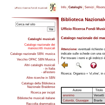
Info
Cataloghi
Servizi
Risor
Biblioteca Naziona
Ufficio Ricerca Fondi Musi
Catalogo nazionale dei mano
Cataloghi musicali
Catalogo nazionale dei
manoscritti musicali
Attenzione:
eventuali richieste 
indicate sulle schede con una si
Catalogo nazionale SBN: musica
Per trovare i nomi e gli indirizzi
Vecchio OPAC SBN Musica
Altri cataloghi musicali
- in Italia
- all'estero
Ricerca: Organico = 'vl,vlne', in 
Altre ricerche in SBN
Catalogo della Biblioteca
Nazionale Braidense
Autore
Titolo
Ricerca per incipit
anonimo
Versetti
Biblioteche musicali italiane
Colombi, Giuseppe
Branle
Raccolta drammatica