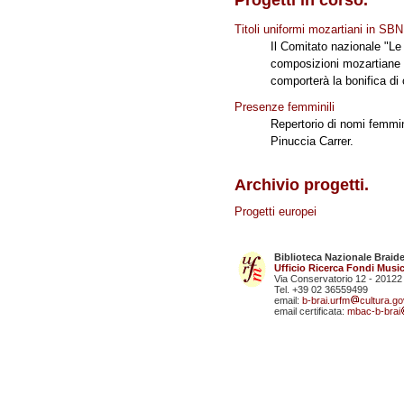
Progetti in corso.
Titoli uniformi mozartiani in SBN
Il Comitato nazionale "Le v
composizioni mozartiane p
comporterà la bonifica di c
Presenze femminili
Repertorio di nomi femmin
Pinuccia Carrer.
Archivio progetti.
Progetti europei
Biblioteca Nazionale Braid
Ufficio Ricerca Fondi Music
Via Conservatorio 12 - 20122
Tel. +39 02 36559499
email:
b-brai.urfm
cultura.gov
email certificata:
mbac-b-brai