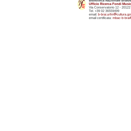
Biblioteca Nazionale Braid
Ufficio Ricerca Fondi Music
Via Conservatorio 12 - 20122
Tel. +39 02 36559499
email:
b-brai.urfm
cultura.gov
email certificata:
mbac-b-brai