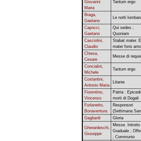
Giovanni
Tantum ergo
Maria
Braga,
Le notti lombar
Gaetano
Capocci,
Qui sedes ;
Gaetano
Quoniam
Casciolini,
Stabat mater. E
Claudio
mater fons amo
Chiesa,
Messe di requ
Cesare
Concialini,
Tantum ergo
Michele
Costantini,
Litanie
Antonio Maria
Fiorentino,
Patria : Epicedi
Vincenzo
morti di Dogali
Furlanetto,
Responsori
Bonaventura
(Settimana San
Gagliardi
Gloria
Messe. Introito 
Gherardeschi,
Graduale ; Offer
Giuseppe
; Communio