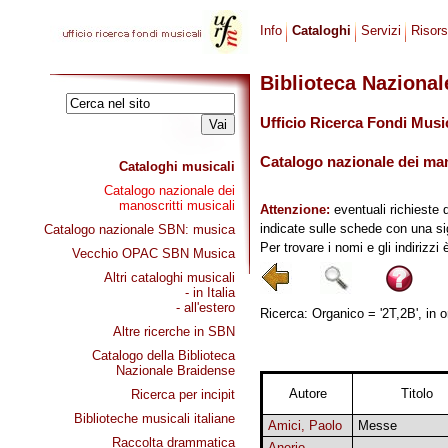
Info
Cataloghi
Servizi
Risor
Biblioteca Naziona
Ufficio Ricerca Fondi Musi
Catalogo nazionale dei mano
Cataloghi musicali
Catalogo nazionale dei
manoscritti musicali
Attenzione:
eventuali richieste 
indicate sulle schede con una si
Catalogo nazionale SBN: musica
Per trovare i nomi e gli indirizzi
Vecchio OPAC SBN Musica
Altri cataloghi musicali
- in Italia
- all'estero
Ricerca: Organico = '2T,2B', in o
Altre ricerche in SBN
Catalogo della Biblioteca
Nazionale Braidense
Autore
Titolo
Ricerca per incipit
Biblioteche musicali italiane
Amici, Paolo
Messe
Raccolta drammatica
Anerio,