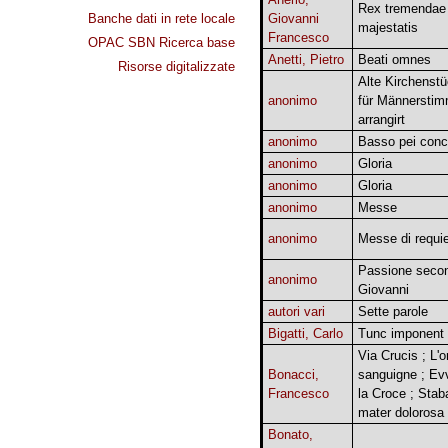
Rex tremendae
Banche dati in rete locale
Giovanni
majestatis
Francesco
OPAC SBN Ricerca base
Anetti, Pietro
Beati omnes
Risorse digitalizzate
Alte Kirchenst
anonimo
für Männersti
arrangirt
anonimo
Basso pei conce
anonimo
Gloria
anonimo
Gloria
anonimo
Messe
anonimo
Messe di requ
Passione seco
anonimo
Giovanni
autori vari
Sette parole
Bigatti, Carlo
Tunc imponent
Via Crucis ; L'
Bonacci,
sanguigne ; Ev
Francesco
la Croce ; Stab
mater dolorosa
Bonato,