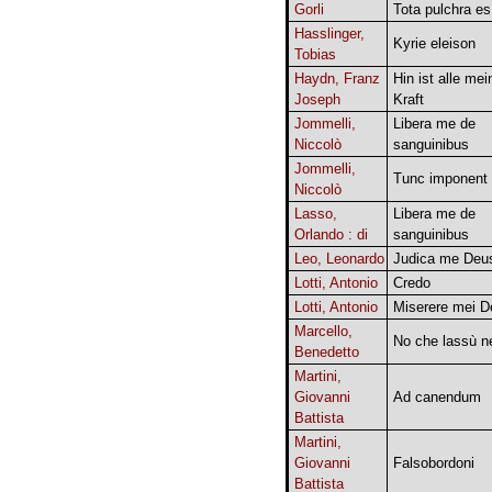
Gorli
Tota pulchra es
Hasslinger,
Kyrie eleison
Tobias
Haydn, Franz
Hin ist alle mei
Joseph
Kraft
Jommelli,
Libera me de
Niccolò
sanguinibus
Jommelli,
Tunc imponent
Niccolò
Lasso,
Libera me de
Orlando : di
sanguinibus
Leo, Leonardo
Judica me Deu
Lotti, Antonio
Credo
Lotti, Antonio
Miserere mei D
Marcello,
No che lassù ne
Benedetto
Martini,
Giovanni
Ad canendum
Battista
Martini,
Giovanni
Falsobordoni
Battista