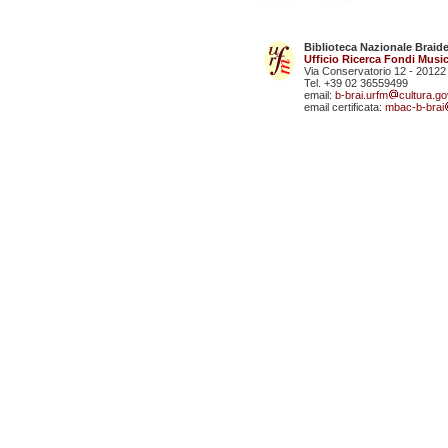
Biblioteca Nazionale Braid
Ufficio Ricerca Fondi Music
Via Conservatorio 12 - 20122
Tel. +39 02 36559499
email:
b-brai.urfm
cultura.gov
email certificata:
mbac-b-brai