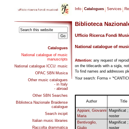
Info
Catalogues
Services
Re
Biblioteca Naziona
Ufficio Ricerca Fondi Musi
National catalogue of musi
Catalogues
National catalogue of music
manuscripts
Attention:
any request of repro
on the titlecards with a sigla, no
National catalogue ICCU: music
To find names and addresses p
OPAC SBN Musica
Your search: Forma = '*CANTICO
Other music catalogues
- in Italy
- abroad
Other SBN Searches
Author
Title
Biblioteca Nazionale Braidense
catalogue
Appiani, Giovanni
Magnificat ;
Search incipit
Maria
noster
Italian music libraries
Bentivoglio,
Magnificat ;
Raccolta drammatica
Giulio
noster