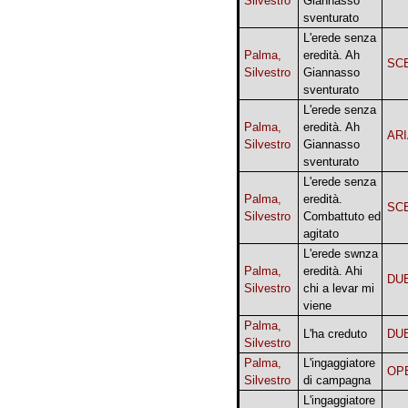
Silvestro
Giannasso
sventurato
L'erede senza
Palma,
eredità. Ah
SCE
Silvestro
Giannasso
sventurato
L'erede senza
Palma,
eredità. Ah
AR
Silvestro
Giannasso
sventurato
L'erede senza
Palma,
eredità.
SCE
Silvestro
Combattuto ed
agitato
L'erede swnza
Palma,
eredità. Ahi
DU
Silvestro
chi a levar mi
viene
Palma,
L'ha creduto
DU
Silvestro
Palma,
L'ingaggiatore
OP
Silvestro
di campagna
L'ingaggiatore