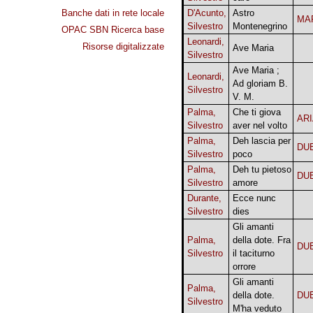
Banche dati in rete locale
D'Acunto,
Astro
MA
Silvestro
Montenegrino
OPAC SBN Ricerca base
Leonardi,
Risorse digitalizzate
Ave Maria
Silvestro
Ave Maria ;
Leonardi,
Ad gloriam B.
Silvestro
V. M.
Palma,
Che ti giova
AR
Silvestro
aver nel volto
Palma,
Deh lascia per
DU
Silvestro
poco
Palma,
Deh tu pietoso
DU
Silvestro
amore
Durante,
Ecce nunc
Silvestro
dies
Gli amanti
Palma,
della dote. Fra
DU
Silvestro
il taciturno
orrore
Gli amanti
Palma,
della dote.
DU
Silvestro
M'ha veduto