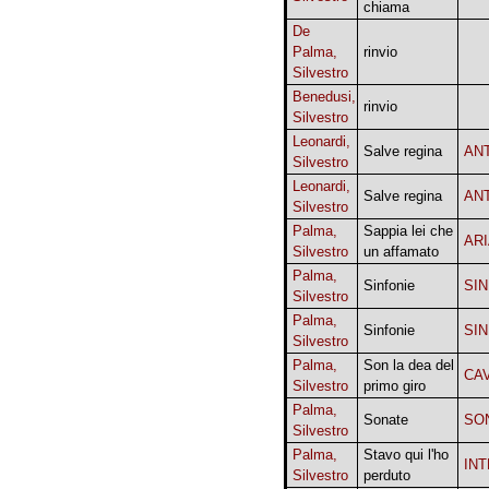
chiama
De
Palma,
rinvio
Silvestro
Benedusi,
rinvio
Silvestro
Leonardi,
Salve regina
AN
Silvestro
Leonardi,
Salve regina
AN
Silvestro
Palma,
Sappia lei che
AR
Silvestro
un affamato
Palma,
Sinfonie
SI
Silvestro
Palma,
Sinfonie
SI
Silvestro
Palma,
Son la dea del
CA
Silvestro
primo giro
Palma,
Sonate
SO
Silvestro
Palma,
Stavo qui l'ho
IN
Silvestro
perduto