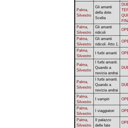
DU
Gli amanti
Palma,
TE
della dote.
Silvestro
QU
Scelta
FIN
Palma,
Gli amanti
OP
Silvestro
ridicoli
Palma,
Gli amanti
OP
Silvestro
ridicoli. Atto 1.
Palma,
I furbi amanti
OP
Silvestro
I furbi amanti.
Palma,
Quando a
DU
Silvestro
novizia andrai
I furbi amanti.
Palma,
Quando a
DU
Silvestro
novizia andrai
Palma,
I vampiri
OP
Silvestro
Palma,
I viaggiatori
OP
Silvestro
Palma,
Il palazzo
OP
Silvestro
delle fate