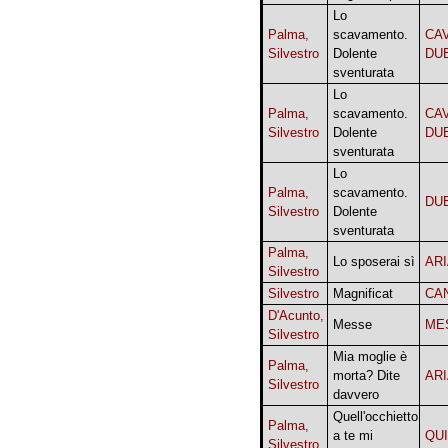
Lo
Palma,
scavamento.
CAV
Silvestro
Dolente
DU
sventurata
Lo
Palma,
scavamento.
CAV
Silvestro
Dolente
DU
sventurata
Lo
Palma,
scavamento.
DU
Silvestro
Dolente
sventurata
Palma,
Lo sposerai sì
AR
Silvestro
Silvestro
Magnificat
CA
D'Acunto,
Messe
ME
Silvestro
Mia moglie è
Palma,
morta? Dite
AR
Silvestro
davvero
Quell'occhietto
Palma,
a te mi
QU
Silvestro