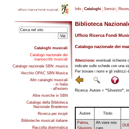
Info
Cataloghi
Servizi
Risor
Biblioteca Naziona
Ufficio Ricerca Fondi Musi
Catalogo nazionale dei mano
Cataloghi musicali
Catalogo nazionale dei
manoscritti musicali
Attenzione:
eventuali richieste 
indicate sulle schede con una si
Catalogo nazionale SBN: musica
Per trovare i nomi e gli indirizzi
Vecchio OPAC SBN Musica
Altri cataloghi musicali
- in Italia
- all'estero
Ricerca: Autore = '*Silvestro*', i
Altre ricerche in SBN
Catalogo della Biblioteca
Nazionale Braidense
Autore
Titolo
Ricerca per incipit
Biblioteche musicali italiane
Palma,
Ah vieni mio
DU
Raccolta drammatica
Silvestro
caro