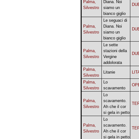
Palma,
Diana. Noi
DU
Silvestro
siamo un
bianco giglio
Le seguaci di
Palma,
Diana. Noi
DU
Silvestro
siamo un
bianco giglio
Le sette
Palma,
stazioni della
DU
Silvestro
Vergine
addolorata
Palma,
Litanie
LIT
Silvestro
Palma,
Lo
OP
Silvestro
scavamento
Lo
Palma,
scavamento.
TE
Silvestro
Ah che il cor
si gela in petto
Lo
Palma,
scavamento.
TE
Silvestro
Ah che il cor
si gela in petto