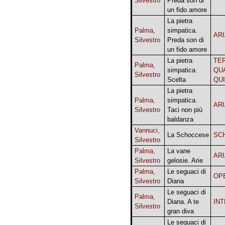
Silvestro
Preda son di
un fido amore
La pietra
Palma,
simpatica.
AR
Silvestro
Preda son di
un fido amore
La pietra
TE
Palma,
simpatica.
QU
Silvestro
Scelta
QU
La pietra
Palma,
simpatica.
AR
Silvestro
Taci non più
baldanza
Vannuci,
La Schoccese
SC
Silvestro
Palma,
La vane
AR
Silvestro
gelosie. Arie
Palma,
Le seguaci di
OP
Silvestro
Diana
Le seguaci di
Palma,
Diana. A te
IN
Silvestro
gran diva
Le seguaci di