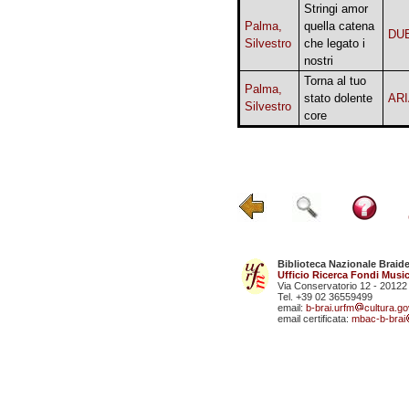
Stringi amor
Palma,
quella catena
DU
Silvestro
che legato i
nostri
Torna al tuo
Palma,
stato dolente
AR
Silvestro
core
Biblioteca Nazionale Braid
Ufficio Ricerca Fondi Music
Via Conservatorio 12 - 20122
Tel. +39 02 36559499
email:
b-brai.urfm
cultura.gov
email certificata:
mbac-b-brai