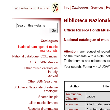
Info
Catalogues
Services
Re
Biblioteca Naziona
Ufficio Ricerca Fondi Musi
National catalogue of musi
Catalogues
National catalogue of music
manuscripts
Attention:
any request of repro
on the titlecards with a sigla, no
National catalogue ICCU: music
To find names and addresses p
OPAC SBN Musica
Your search: Forma = '*LAUDA*', 
Other music catalogues
- in Italy
- abroad
Other SBN Searches
Author
Title
Biblioteca Nazionale Braidense
catalogue
Animuccia,
Laude
Search incipit
Giovanni
Italian music libraries
anonimo
Alla Trinità beat
Raccolta drammatica
anonimo
Ave fuit prima s