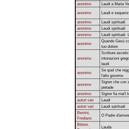
anonimo
Laudi a Maria Ve
anonimo
Laudi e sequenz
anonimo
Laudi spirituali
anonimo
Laudi spirituali
anonimo
Laudi spirituali. 
Quando Gesù co
anonimo
tuo dolore
Scritture asceti
anonimo
intonazioni greg
laudi
Se quel che regg'
anonimo
l'alto governo
Signor che con a
anonimo
pietade
anonimo
Signor fia mai'l t
autori vari
Laudi
autori vari
Laudi spirituali
Bernini,
O Padre d'amor
Frediano
Bittoni,
Lauda