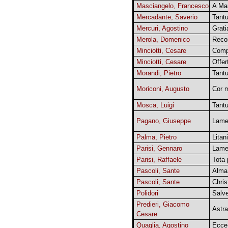
Masciangelo, Francesco
A Ma
Mercadante, Saverio
Tant
Mercuri, Agostino
Grati
Merola, Domenico
Reco
Minciotti, Cesare
Comp
Minciotti, Cesare
Offer
Morandi, Pietro
Tant
Moriconi, Augusto
Cor 
Mosca, Luigi
Tant
Pagano, Giuseppe
Lam
Palma, Pietro
Litan
Parisi, Gennaro
Lamen
Parisi, Raffaele
Tota 
Pascoli, Sante
Alma
Pascoli, Sante
Chri
Polidori
Salve
Predieri, Giacomo
Astra
Cesare
Quaglia, Agostino
Ecce