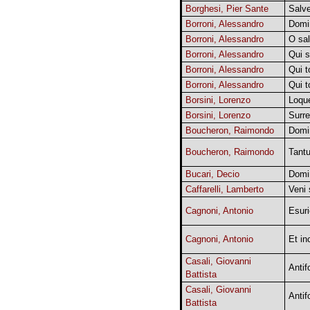
Borghesi, Pier Sante
Salve
Borroni, Alessandro
Domin
Borroni, Alessandro
O sal
Borroni, Alessandro
Qui 
Borroni, Alessandro
Qui to
Borroni, Alessandro
Qui t
Borsini, Lorenzo
Loque
Borsini, Lorenzo
Surre
Boucheron, Raimondo
Domi
Boucheron, Raimondo
Tant
Bucari, Decio
Domi
Caffarelli, Lamberto
Veni 
Cagnoni, Antonio
Esuri
Cagnoni, Antonio
Et in
Casali, Giovanni
Antif
Battista
Casali, Giovanni
Antif
Battista