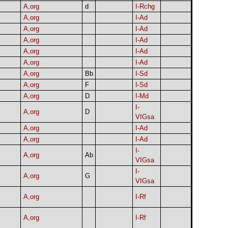
A,org
d
I-Rchg
A,org
I-Ad
A,org
I-Ad
A,org
I-Ad
A,org
I-Ad
A,org
I-Ad
A,org
Bb
I-Sd
A,org
F
I-Sd
A,org
D
I-Md
I-
A,org
D
VIGsa
A,org
I-Ad
A,org
I-Ad
I-
A,org
Ab
VIGsa
I-
A,org
G
VIGsa
A,org
I-Rf
A,org
I-Rf