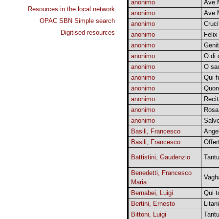
anonimo
Ave 
Resources in the local network
anonimo
Ave M
OPAC SBN Simple search
anonimo
Cruci
Digitised resources
anonimo
Feli
anonimo
Genit
anonimo
O di 
anonimo
O sa
anonimo
Qui f
anonimo
Quon
anonimo
Recit
anonimo
Rosa
anonimo
Salve
Basili, Francesco
Ange
Basili, Francesco
Offer
Battistini, Gaudenzio
Tant
Benedetti, Francesco
Vagh
Maria
Bernabei, Luigi
Qui t
Bertini, Ernesto
Litan
Bittoni, Luigi
Tant