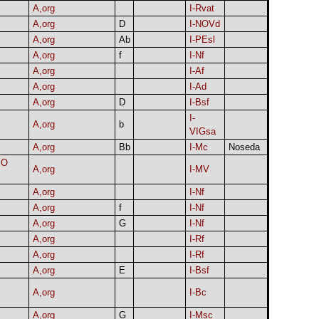
A,org
I-Rvat
A,org
D
I-NOVd
A,org
Ab
I-PEsl
A,org
f
I-Nf
A,org
I-Af
A,org
I-Ad
A,org
D
I-Bsf
I-
A,org
b
VIGsa
A,org
Bb
I-Mc
Noseda
IO
A,org
I-MV
A,org
I-Nf
A,org
f
I-Nf
A,org
G
I-Nf
A,org
I-Rf
A,org
I-Rf
A,org
E
I-Bsf
A,org
I-Bc
A,org
G
I-Msc