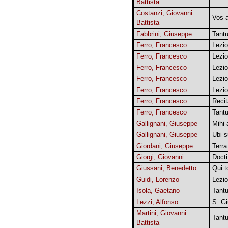
Battista
Costanzi, Giovanni
Vos a
Battista
Fabbrini, Giuseppe
Tant
Ferro, Francesco
Lezio
Ferro, Francesco
Lezio
Ferro, Francesco
Lezio
Ferro, Francesco
Lezio
Ferro, Francesco
Lezio
Ferro, Francesco
Recit
Ferro, Francesco
Tant
Gallignani, Giuseppe
Mihi a
Gallignani, Giuseppe
Ubi s
Giordani, Giuseppe
Terra
Giorgi, Giovanni
Docti
Giussani, Benedetto
Qui to
Guidi, Lorenzo
Lezio
Isola, Gaetano
Tant
Lezzi, Alfonso
S. Gi
Martini, Giovanni
Tant
Battista