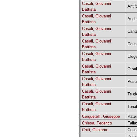
Casali, Giovanni
Antif
Battista
Casali, Giovanni
Audi f
Battista
Casali, Giovanni
Canta
Battista
Casali, Giovanni
Deus
Battista
Casali, Giovanni
Elege
Battista
Casali, Giovanni
O sal
Battista
Casali, Giovanni
Posu
Battista
Casali, Giovanni
Te gl
Battista
Casali, Giovanni
Tonat
Battista
Cerquetelli, Giuseppe
Pater
Chiesa, Federico
Falla
Chiti, Girolamo
Cons
Domu