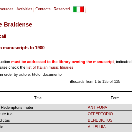
sources
Activities
Contacts
Reserved
le Braidense
cali
c manuscripts to 1900
duction
must be addressed to the library owning the manuscript
, indicated
lease check the
list of Italian music libraries
.
in order by autore, titolo, documento
Titlecards from 1 to 135 of 135
Title
Form
 Redemptoris mater
ANTIFONA
rtute tua
OFFERTORIO
dictus
BENEDICTUS
uia
ALLELUIA