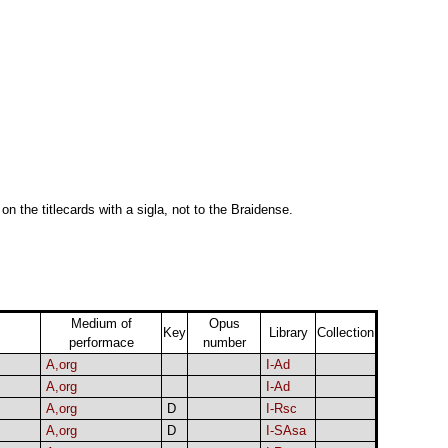
 on the titlecards with a sigla, not to the Braidense.
Medium of
Opus
Key
Library
Collection
performace
number
A,org
I-Ad
A,org
I-Ad
A,org
D
I-Rsc
A,org
D
I-SAsa