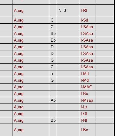
A,org
N. 3
I-Rf
A,org
C
I-Sd
A,org
C
I-SAsa
A,org
Bb
I-SAsa
A,org
Eb
I-SAsa
A,org
D
I-SAsa
A,org
D
I-SAsa
A,org
G
I-SAsa
A,org
C
I-SAsa
A,org
a
I-Md
A,org
G
I-Md
A,org
I-MAC
A,org
I-Bc
A,org
Ab
I-Msap
A,org
I-Ls
A,org
I-Gl
A,org
Bb
I-Nf
A,org
I-Bc