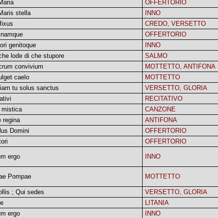
Maria
OFFERTORIO
aris stella
INNO
fixus
CREDO, VERSETTO
x namque
OFFERTORIO
ori genitoque
INNO
che lode di che stupore
SALMO
crum convivium
MOTTETTO, ANTIFONA
ulget caelo
MOTTETTO
iam tu solus sanctus
VERSETTO, GLORIA
ativi
RECITATIVO
 mistica
CANZONE
 regina
ANTIFONA
lus Domini
OFFERTORIO
tori
OFFERTORIO
um ergo
INNO
ae Pompae
MOTTETTO
ollis ; Qui sedes
VERSETTO, GLORIA
ie
LITANIA
um ergo
INNO