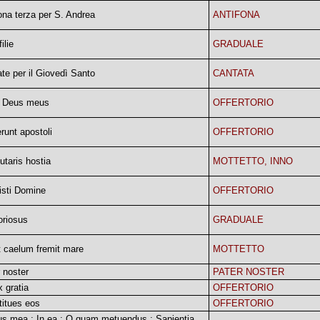
ona terza per S. Andrea
ANTIFONA
ilie
GRADUALE
te per il Giovedì Santo
CANTATA
 Deus meus
OFFERTORIO
runt apostoli
OFFERTORIO
utaris hostia
MOTTETTO, INNO
isti Domine
OFFERTORIO
oriosus
GRADUALE
 caelum fremit mare
MOTTETTO
 noster
PATER NOSTER
x gratia
OFFERTORIO
titues eos
OFFERTORIO
s mea ; In ea ; O quam metuendus ; Sapientia