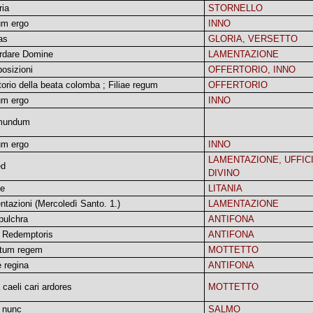
ria
STORNELLO
um ergo
INNO
as
GLORIA, VERSETTO
rdare Domine
LAMENTAZIONE
osizioni
OFFERTORIO, INNO
torio della beata colomba ; Filiae regum
OFFERTORIO
um ergo
INNO
mundum
um ergo
INNO
LAMENTAZIONE, UFFIC
ed
DIVINO
ie
LITANIA
tazioni (Mercoledì Santo. 1.)
LAMENTAZIONE
pulchra
ANTIFONA
 Redemptoris
ANTIFONA
stum regem
MOTTETTO
 regina
ANTIFONA
 caeli cari ardores
MOTTETTO
 nunc
SALMO