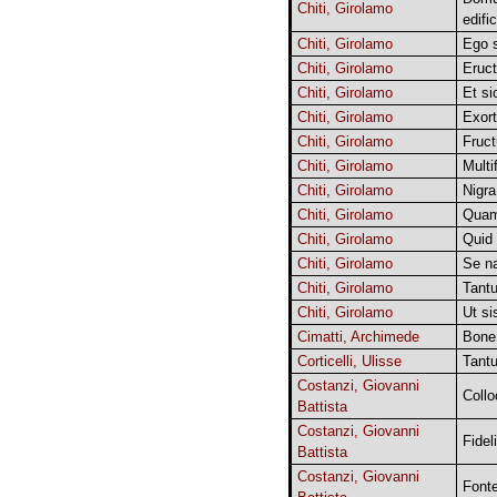
Chiti, Girolamo
edifi
Chiti, Girolamo
Ego 
Chiti, Girolamo
Eruct
Chiti, Girolamo
Et si
Chiti, Girolamo
Exor
Chiti, Girolamo
Fruct
Chiti, Girolamo
Multi
Chiti, Girolamo
Nigr
Chiti, Girolamo
Quam
Chiti, Girolamo
Quid 
Chiti, Girolamo
Se n
Chiti, Girolamo
Tant
Chiti, Girolamo
Ut si
Cimatti, Archimede
Bone
Corticelli, Ulisse
Tant
Costanzi, Giovanni
Coll
Battista
Costanzi, Giovanni
Fidel
Battista
Costanzi, Giovanni
Font