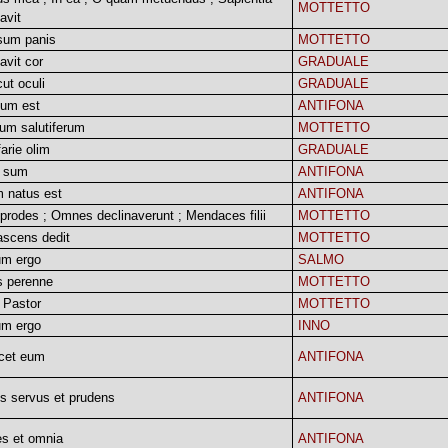
MOTTETTO
cavit
sum panis
MOTTETTO
avit cor
GRADUALE
cut oculi
GRADUALE
tum est
ANTIFONA
um salutiferum
MOTTETTO
farie olim
GRADUALE
a sum
ANTIFONA
 natus est
ANTIFONA
prodes ; Omnes declinaverunt ; Mendaces filii
MOTTETTO
ascens dedit
MOTTETTO
um ergo
SALMO
s perenne
MOTTETTO
 Pastor
MOTTETTO
um ergo
INNO
ocet eum
ANTIFONA
is servus et prudens
ANTIFONA
es et omnia
ANTIFONA