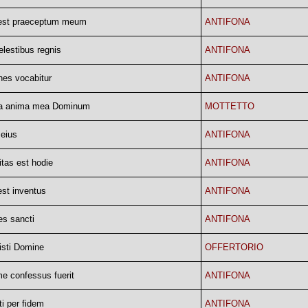
est praeceptum meum
ANTIFONA
elestibus regnis
ANTIFONA
nes vocabitur
ANTIFONA
a anima mea Dominum
MOTTETTO
 eius
ANTIFONA
itas est hodie
ANTIFONA
st inventus
ANTIFONA
s sancti
ANTIFONA
isti Domine
OFFERTORIO
e confessus fuerit
ANTIFONA
i per fidem
ANTIFONA