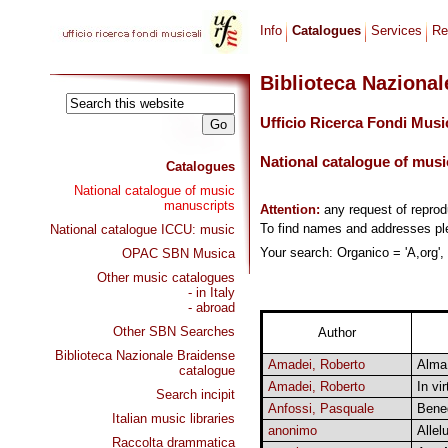
Info
Catalogues
Services
Re
Biblioteca Naziona
Ufficio Ricerca Fondi Musi
National catalogue of musi
Catalogues
National catalogue of music
manuscripts
Attention:
any request of repro
To find names and addresses p
National catalogue ICCU: music
Your search: Organico = 'A,org', 
OPAC SBN Musica
Other music catalogues
- in Italy
- abroad
Other SBN Searches
Author
Biblioteca Nazionale Braidense
Amadei, Roberto
Alma
catalogue
Amadei, Roberto
In vi
Search incipit
Anfossi, Pasquale
Bene
Italian music libraries
anonimo
Allel
Raccolta drammatica