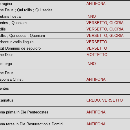
 regina
ANTIFONA
e Deus ; Qui tollis ; Qui sedes
utaris hostia
INNO
sedes ; Quoniam
VERSETTO, GLORIA
llis
VERSETTO, GLORIA
ollis ; Qui sedes ; Quoniam
VERSETTO, GLORIA
bantur variis linguis
VERSETTO
xit Dominus de sepulcro
VERSETTO
ne Deus
MOTTETTO
um ergo
INNO
ne Deus
sponsa Christi
ANTIFONA
entes
carnatus
CREDO, VERSETTO
ona prima in Die Pentecostes
ANTIFONA
ona terza in Die Resurrectionis Domini
ANTIFONA