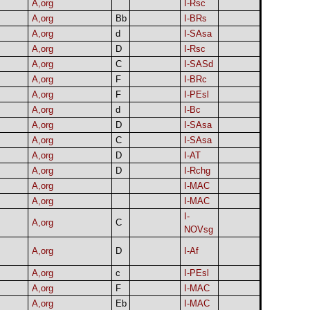
A,org
I-Rsc
A,org
Bb
I-BRs
A,org
d
I-SAsa
A,org
D
I-Rsc
A,org
C
I-SASd
A,org
F
I-BRc
A,org
F
I-PEsl
A,org
d
I-Bc
A,org
D
I-SAsa
A,org
C
I-SAsa
A,org
D
I-AT
A,org
D
I-Rchg
A,org
I-MAC
A,org
I-MAC
I-
A,org
C
NOVsg
A,org
D
I-Af
A,org
c
I-PEsl
A,org
F
I-MAC
A,org
Eb
I-MAC