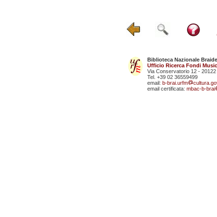
Biblioteca Nazionale Braid
Ufficio Ricerca Fondi Music
Via Conservatorio 12 - 20122
Tel. +39 02 36559499
email:
b-brai.urfm
cultura.gov
email certificata:
mbac-b-brai