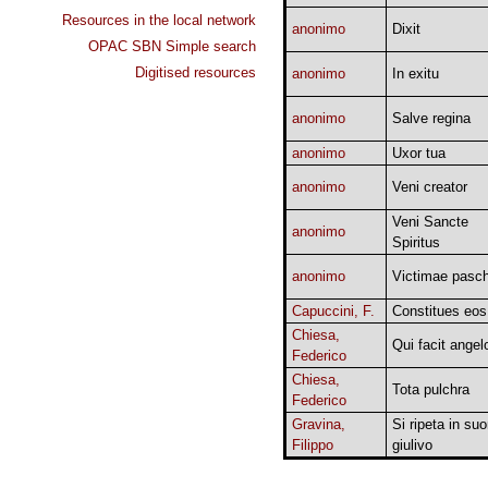
Resources in the local network
anonimo
Dixit
OPAC SBN Simple search
Digitised resources
anonimo
In exitu
anonimo
Salve regina
anonimo
Uxor tua
anonimo
Veni creator
Veni Sancte
anonimo
Spiritus
anonimo
Victimae pasch
Capuccini, F.
Constitues eos
Chiesa,
Qui facit angel
Federico
Chiesa,
Tota pulchra
Federico
Gravina,
Si ripeta in su
Filippo
giulivo