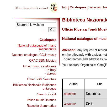
Info
Catalogues
Services
Re
Biblioteca Naziona
Ufficio Ricerca Fondi Musi
National catalogue of musi
Catalogues
National catalogue of music
manuscripts
Attention:
any request of repro
on the titlecards with a sigla, no
National catalogue ICCU: music
To find names and addresses p
OPAC SBN Musica
Your search: Organico = 'Coro(1V
Other music catalogues
- in Italy
- abroad
Other SBN Searches
Author
Title
Biblioteca Nazionale Braidense
catalogue
anonimo
Decora lux
Search incipit
Italian music libraries
anonimo
Dixit
Raccolta drammatica