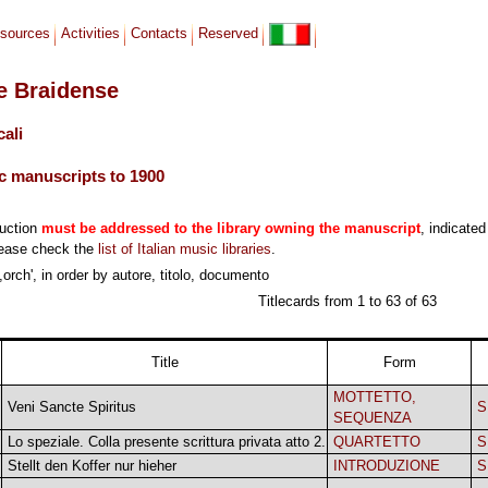
sources
Activities
Contacts
Reserved
le Braidense
cali
c manuscripts to 1900
duction
must be addressed to the library owning the manuscript
, indicated
lease check the
list of Italian music libraries
.
orch', in order by autore, titolo, documento
Titlecards from 1 to 63 of 63
Title
Form
MOTTETTO,
Veni Sancte Spiritus
S
SEQUENZA
Lo speziale. Colla presente scrittura privata atto 2.
QUARTETTO
S
Stellt den Koffer nur hieher
INTRODUZIONE
S