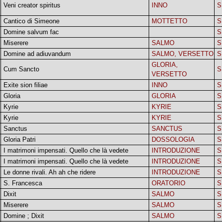
Veni creator spiritus
INNO
S
Cantico di Simeone
MOTTETTO
S
Domine salvum fac
S
Miserere
SALMO
S
Domine ad adiuvandum
SALMO, VERSETTO
S
GLORIA,
Cum Sancto
S
VERSETTO
Exite sion filiae
INNO
S
Gloria
GLORIA
S
Kyrie
KYRIE
S
Kyrie
KYRIE
S
Sanctus
SANCTUS
S
Gloria Patri
DOSSOLOGIA
S
I matrimoni impensati. Quello che là vedete
INTRODUZIONE
S
I matrimoni impensati. Quello che là vedete
INTRODUZIONE
S
Le donne rivali. Ah ah che ridere
INTRODUZIONE
S
S. Francesca
ORATORIO
S
Dixit
SALMO
S
Miserere
SALMO
S
Domine ; Dixit
SALMO
S