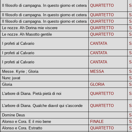
Il filosofo di campagna. In questo giorno et cetera
QUARTETTO
S
Il filosofo di campagna. In questo giorno et cetera
QUARTETTO
S
Il filosofo di campagna. In questo giorno et cetera
QUARTETTO
S
Le nozze. Ah Dorina mie viscere
QUARTETTO
S
Le nozze. Ah Masotto gentile
QUARTETTO
S
I profeti al Calvario
CANTATA
S
I profeti al Calvario
CANTATA
S
I profeti al Calvario
CANTATA
S
Messe. Kyrie ; Gloria
MESSA
S
Nunc juvat
S
Gloria
GLORIA
S
L'arbore di Diana. Pietà pietà di noi
QUARTETTO
S
L'arbore di Diana. Qualche diavol qui s'asconde
QUARTETTO
S
Domine Deus
S
Alonso e Cora. E il mio bene
FINALE
S
Alonso e Cora. Estratto
QUARTETTO
S