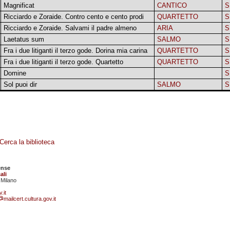
Magnificat
CANTICO
S
Ricciardo e Zoraide. Contro cento e cento prodi
QUARTETTO
S
Ricciardo e Zoraide. Salvami il padre almeno
ARIA
S
Laetatus sum
SALMO
S
Fra i due litiganti il terzo gode. Dorina mia carina
QUARTETTO
S
Fra i due litiganti il terzo gode. Quartetto
QUARTETTO
S
Domine
S
Sol puoi dir
SALMO
S
Cerca la biblioteca
ense
ali
 Milano
.it
mailcert.cultura.gov.it