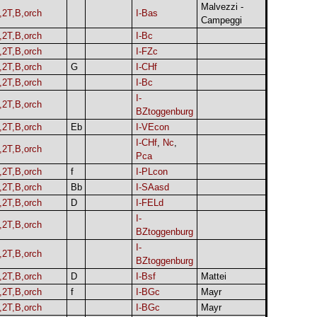
Malvezzi -
,2T,B,orch
I-Bas
Campeggi
,2T,B,orch
I-Bc
,2T,B,orch
I-FZc
,2T,B,orch
G
I-CHf
,2T,B,orch
I-Bc
I-
,2T,B,orch
BZtoggenburg
,2T,B,orch
Eb
I-VEcon
I-CHf
,
Nc
,
,2T,B,orch
Pca
,2T,B,orch
f
I-PLcon
,2T,B,orch
Bb
I-SAasd
,2T,B,orch
D
I-FELd
I-
,2T,B,orch
BZtoggenburg
I-
,2T,B,orch
BZtoggenburg
,2T,B,orch
D
I-Bsf
Mattei
,2T,B,orch
f
I-BGc
Mayr
,2T,B,orch
I-BGc
Mayr