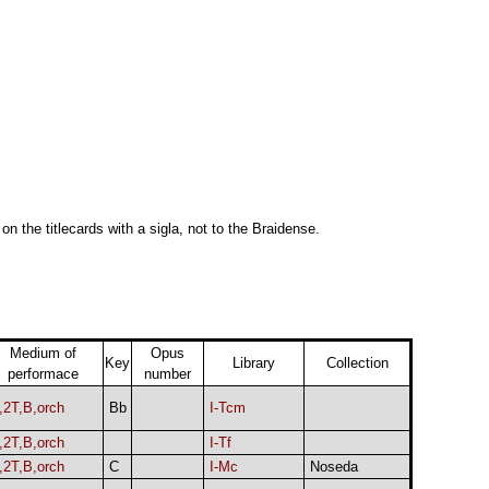
 on the titlecards with a sigla, not to the Braidense.
Medium of
Opus
Key
Library
Collection
performace
number
,2T,B,orch
Bb
I-Tcm
,2T,B,orch
I-Tf
,2T,B,orch
C
I-Mc
Noseda