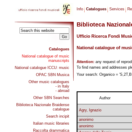
Info
Catalogues
Services
Re
Biblioteca Naziona
Ufficio Ricerca Fondi Musi
National catalogue of musi
Catalogues
National catalogue of music
manuscripts
Attention:
any request of repro
To find names and addresses p
National catalogue ICCU: music
Your search: Organico = 'S,2T,B,
OPAC SBN Musica
Other music catalogues
- in Italy
- abroad
Other SBN Searches
Author
Biblioteca Nazionale Braidense
catalogue
Agry, Ignazio
Search incipit
anonimo
Italian music libraries
anonimo
Raccolta drammatica