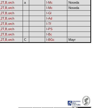
,2T,B,orch
a
I-Mc
Noseda
,2T,B,orch
I-Mc
Noseda
,2T,B,orch
I-Gl
,2T,B,orch
I-Ad
,2T,B,orch
I-Tf
,2T,B,orch
I-PS
,2T,B,orch
I-Bc
,2T,B,orch
C
I-BGc
Mayr