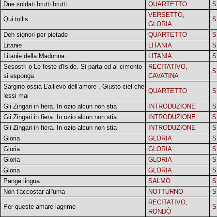
Due soldati brutti brutti
QUARTETTO
S
VERSETTO,
Qui tollis
S
GLORIA
Deh signori per pietade
QUARTETTO
S
Litanie
LITANIA
S
Litanie della Madonna
LITANIA
S
Sesostri o Le feste d'Iside. Si parta ed al cimento
RECITATIVO,
S
si esponga
CAVATINA
Sargino ossia L’allievo dell’amore . Giusto ciel che
QUARTETTO
S
lessi mai
Gli Zingari in fiera. In ozio alcun non stia
INTRODUZIONE
S
Gli Zingari in fiera. In ozio alcun non stia
INTRODUZIONE
S
Gli Zingari in fiera. In ozio alcun non stia
INTRODUZIONE
S
Gloria
GLORIA
S
Gloria
GLORIA
S
Gloria
GLORIA
S
Gloria
GLORIA
S
Pange lingua
SALMO
S
Non t'accostar all'urna
NOTTURNO
S
RECITATIVO,
Per queste amare lagrime
S
RONDÒ