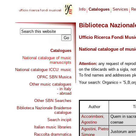
Info
Catalogues
Services
Re
Biblioteca Naziona
Ufficio Ricerca Fondi Musi
National catalogue of musi
Catalogues
National catalogue of music
manuscripts
Attention:
any request of repro
on the titlecards with a sigla, no
National catalogue ICCU: music
To find names and addresses p
OPAC SBN Musica
Your search: Organico = 'S,B,org'
Other music catalogues
- in Italy
- abroad
Other SBN Searches
Author
Ti
Biblioteca Nazionale Braidense
catalogue
Accorimboni,
Quem in sacr
Search incipit
Agostino
coenae
Italian music libraries
Agostini, Pietro
Justorum ani
Raccolta drammatica
Simone