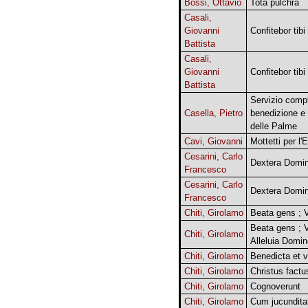
Bossi, Ottavio
Tota pulchra
Casali,
Giovanni
Confitebor tib
Battista
Casali,
Giovanni
Confitebor tib
Battista
Servizio compl
Casella, Pietro
benedizione e
delle Palme
Cavi, Giovanni
Mottetti per l'
Cesarini, Carlo
Dextera Domin
Francesco
Cesarini, Carlo
Dextera Domin
Francesco
Chiti, Girolamo
Beata gens ; 
Beata gens ; 
Chiti, Girolamo
Alleluia Domin
Chiti, Girolamo
Benedicta et v
Chiti, Girolamo
Christus factus
Chiti, Girolamo
Cognoverunt
Chiti, Girolamo
Cum jucundita