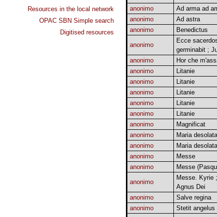
anonimo
Ad arma ad a
Resources in the local network
anonimo
Ad astra
OPAC SBN Simple search
anonimo
Benedictus
Digitised resources
Ecce sacerdos
anonimo
germinabit ; J
anonimo
Hor che m'ass
anonimo
Litanie
anonimo
Litanie
anonimo
Litanie
anonimo
Litanie
anonimo
Litanie
anonimo
Magnificat
anonimo
Maria desolat
anonimo
Maria desolat
anonimo
Messe
anonimo
Messe (Pasqua 
Messe. Kyrie 
anonimo
Agnus Dei
anonimo
Salve regina
anonimo
Stetit angelus