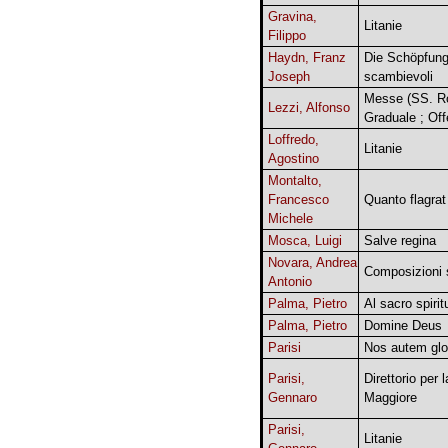
Gravina,
Litanie
Filippo
Haydn, Franz
Die Schöpfung.
Joseph
scambievoli
Messe (SS. Ros
Lezzi, Alfonso
Graduale ; Off
Loffredo,
Litanie
Agostino
Montalto,
Francesco
Quanto flagrat
Michele
Mosca, Luigi
Salve regina
Novara, Andrea
Composizioni 
Antonio
Palma, Pietro
Al sacro spirit
Palma, Pietro
Domine Deus
Parisi
Nos autem glor
Parisi,
Direttorio per 
Gennaro
Maggiore
Parisi,
Litanie