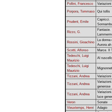
Pollini, Francesco
Variazioni
Porpora, Tommaso
Qui tollis
Capricci.
Prudent, Emile
Sonnambu
Fantasie. 
Rizzo, G.
Lammerm
La donna d
Rossini, Gioachino
Aurora ah
Scotti, Alfonso
Marce. Il 
Tedeschi, Luigi
Al ruscell
Maurizio
Tedeschi, Luigi
Mignonnet
Maurizio
Tizzani, Andrea
Variazioni
Variazioni
Tizzani, Andrea
generose
Variazioni
Tizzani, Andrea
luce gene
Veron
Sonate
Vieuxtemps, Henri
Adagio