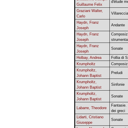
d'étude m
Guillaume Felix
Graziani Walter,
Villarecci
Carlo
Haydn, Franz
Andante
Joseph
Haydn, Franz
Composizi
Joseph
strumental
Haydn, Franz
Sonate
Joseph
Holbay, Andrea
Follia di 
Krumpholtz
Composizi
Krumpholtz,
Preludi
Johann Baptist
Krumpholtz,
Sinfonie
Johann Baptist
Krumpholtz,
Sonate
Johann Baptist
Fantasie.
Labarre, Theodore
dei greci
Lidarti, Cristiano
Sonate
Giuseppe