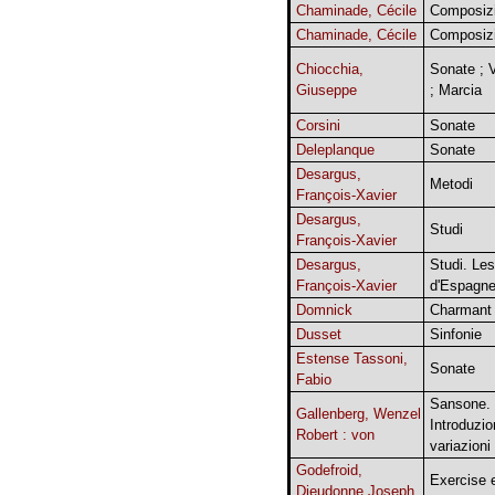
Chaminade, Cécile
Composizi
Chaminade, Cécile
Composizi
Chiocchia,
Sonate ; V
Giuseppe
; Marcia
Corsini
Sonate
Deleplanque
Sonate
Desargus,
Metodi
François-Xavier
Desargus,
Studi
François-Xavier
Desargus,
Studi. Les
François-Xavier
d'Espagn
Domnick
Charmant
Dusset
Sinfonie
Estense Tassoni,
Sonate
Fabio
Sansone.
Gallenberg, Wenzel
Introduzio
Robert : von
variazioni
Godefroid,
Exercise 
Dieudonne Joseph