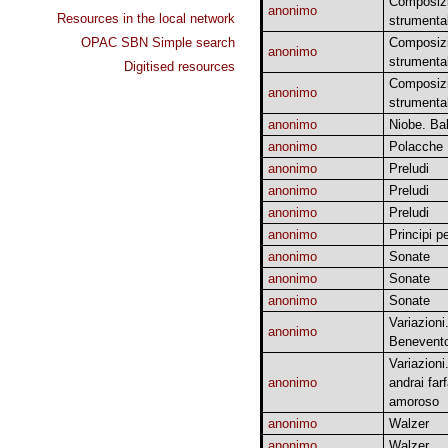
Composizi
anonimo
Resources in the local network
strumental
OPAC SBN Simple search
Composizi
anonimo
strumental
Digitised resources
Composizi
anonimo
strumental
anonimo
Niobe. Bal
anonimo
Polacche
anonimo
Preludi
anonimo
Preludi
anonimo
Preludi
anonimo
Principi p
anonimo
Sonate
anonimo
Sonate
anonimo
Sonate
Variazioni
anonimo
Benevent
Variazioni
anonimo
andrai far
amoroso
anonimo
Walzer
anonimo
Walzer