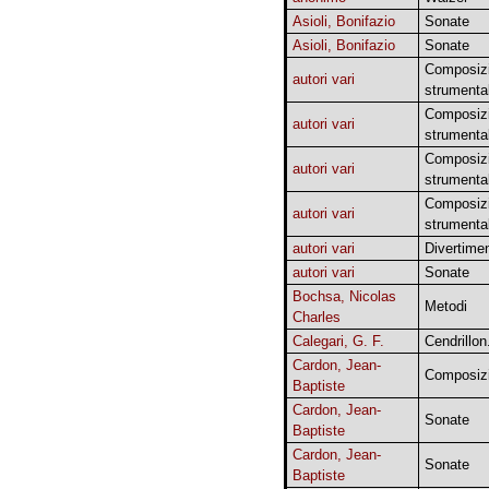
Asioli, Bonifazio
Sonate
Asioli, Bonifazio
Sonate
Composizi
autori vari
strumental
Composizi
autori vari
strumental
Composizi
autori vari
strumental
Composizi
autori vari
strumental
autori vari
Divertimen
autori vari
Sonate
Bochsa, Nicolas
Metodi
Charles
Calegari, G. F.
Cendrillon
Cardon, Jean-
Composizi
Baptiste
Cardon, Jean-
Sonate
Baptiste
Cardon, Jean-
Sonate
Baptiste