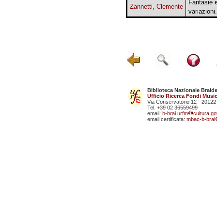
Fantasie 
Zannetti, Clemente
variazioni.
Biblioteca Nazionale Braid
Ufficio Ricerca Fondi Music
Via Conservatorio 12 - 20122
Tel. +39 02 36559499
email:
b-brai.urfm
cultura.gov
email certificata:
mbac-b-brai