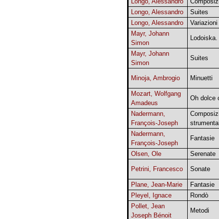
Longo, Alessandro
Composizi
Longo, Alessandro
Suites
Longo, Alessandro
Variazioni
Mayr, Johann
Lodoiska.
Simon
Mayr, Johann
Suites
Simon
Minoja, Ambrogio
Minuetti
Mozart, Wolfgang
Oh dolce 
Amadeus
Nadermann,
Composizi
François-Joseph
strumental
Nadermann,
Fantasie
François-Joseph
Olsen, Ole
Serenate
Petrini, Francesco
Sonate
Plane, Jean-Marie
Fantasie
Pleyel, Ignace
Rondò
Pollet, Jean
Metodi
Joseph Bénoit