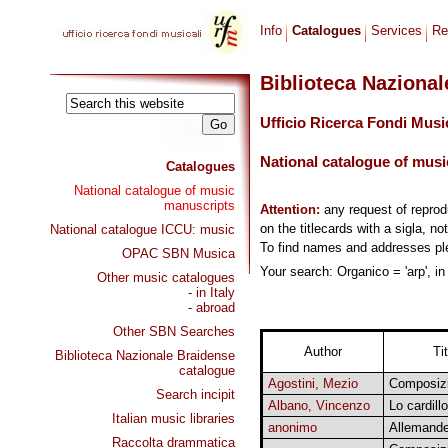
Info
Catalogues
Services
Re
Biblioteca Naziona
Ufficio Ricerca Fondi Musi
National catalogue of musi
Catalogues
National catalogue of music
manuscripts
Attention:
any request of repro
on the titlecards with a sigla, no
National catalogue ICCU: music
To find names and addresses p
OPAC SBN Musica
Your search: Organico = 'arp', in
Other music catalogues
- in Italy
- abroad
Other SBN Searches
Author
Tit
Biblioteca Nazionale Braidense
catalogue
Agostini, Mezio
Composizi
Search incipit
Albano, Vincenzo
Lo cardillo
Italian music libraries
anonimo
Allemand
Raccolta drammatica