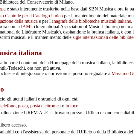
 Biblioteca del Conservatorio di Milano.
mpa
è stato interamente trasferito nella base dati SBN Musica e ora fa pa
tuto Centrale per il Catalogo Unico
per il mantenimento del materiale mu
gazione della musica
e per l'
anagrafe delle biblioteche musicali italiane
.
abora con la
IAML
(International Association of Music Libraries) nel ma
national de Littérature Musicale), ospitandone la branca italiana, e con 
critti musicali e il mantenimento delle
sigle internazionali delle bibliot
sica italiana
a in parte i contenuti della Homepage della musica italiana, la biblioteca
li-Tedeschi, ora non più attiva.
ichieste di integrazione o correzioni si possono segnalare a
Massimo Ge
so
o gli utenti italiani e stranieri di ogni età.
r
telefono
,
posta
,
posta elettronica
o
in loco
.
ollocazione URFM.A.-E. si trovano presso l'Ufficio e sono consultabili 
 libero accesso.
ultabili con l'assistenza del personale dell'Ufficio o della Biblioteca de