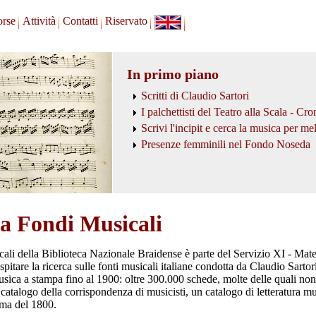
orse
Attività
Contatti
Riservato
In primo piano
Scritti di Claudio Sartori
I palchettisti del Teatro alla Scala - C
Scrivi l'incipit e cerca la musica per me
Presenze femminili nel Fondo Noseda
ca Fondi Musicali
li della Biblioteca Nazionale Braidense è parte del Servizio XI - Materi
 ospitare la ricerca sulle fonti musicali italiane condotta da Claudio Sa
usica a stampa fino al 1900: oltre 300.000 schede, molte delle quali non a
 catalogo della corrispondenza di musicisti, un catalogo di letteratura mu
rima del 1800.