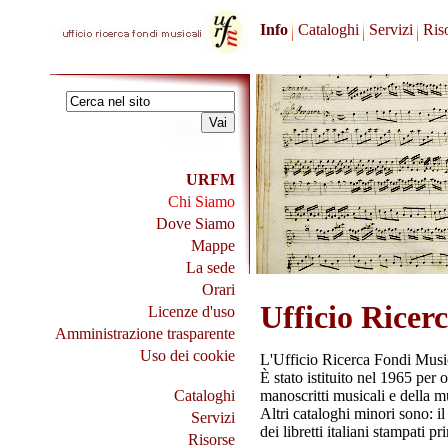
Info
Cataloghi
Servizi
Ris
URFM
Chi Siamo
Dove Siamo
Mappe
La sede
Orari
Ufficio Ricer
Licenze d'uso
Amministrazione trasparente
Uso dei cookie
L'Ufficio Ricerca Fondi Musica
È stato istituito nel 1965 per
Cataloghi
manoscritti musicali e della m
Altri cataloghi minori sono: il
Servizi
dei libretti italiani stampati p
Risorse