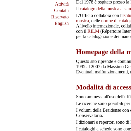
Dal 1978 è ospitato presso la
Attività
Il
catalogo della musica a sta
Contatti
L'Ufficio collabora con l'
Isti
Riservato
musica
, delle
norme di catalo
English
A livello internazionale, coll
con il
RILM
(Répertoire Inter
per la catalogazione dei manos
Homepage della mu
Questo sito riprende e continu
1995 al 2007 da Massimo Genti
Eventuali malfunzionamenti, r
Modalità di acces
Sono ammessi all'uso dell'uffici
Le ricerche sono possibili pe
I volumi della Braidense con c
Conservatorio.
I dizionari e repertori sono di
I cataloghi a schede sono cons