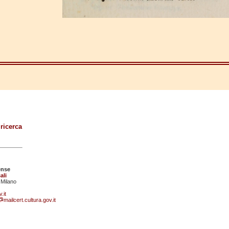
 ricerca
ense
ali
 Milano
.it
mailcert.cultura.gov.it