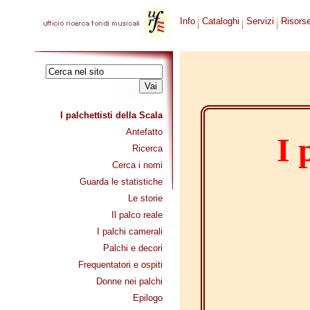
Info
Cataloghi
Servizi
Risors
I palchettisti della Scala
Antefatto
I 
Ricerca
Cerca i nomi
Guarda le statistiche
Le storie
Il palco reale
I palchi camerali
Palchi e decori
Frequentatori e ospiti
Donne nei palchi
Epilogo