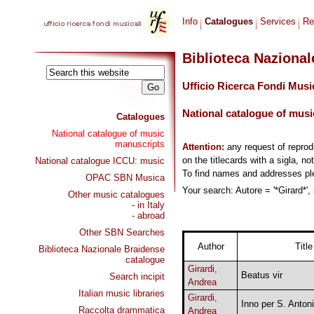
Info
Catalogues
Services
Re
Biblioteca Naziona
Ufficio Ricerca Fondi Musi
National catalogue of musi
Catalogues
National catalogue of music
manuscripts
Attention:
any request of repro
on the titlecards with a sigla, no
National catalogue ICCU: music
To find names and addresses p
OPAC SBN Musica
Your search: Autore = '*Girard*',
Other music catalogues
- in Italy
- abroad
Other SBN Searches
Author
Title
Biblioteca Nazionale Braidense
catalogue
Girardi,
Beatus vir
Search incipit
Andrea
Italian music libraries
Girardi,
Inno per S. Anton
Raccolta drammatica
Andrea