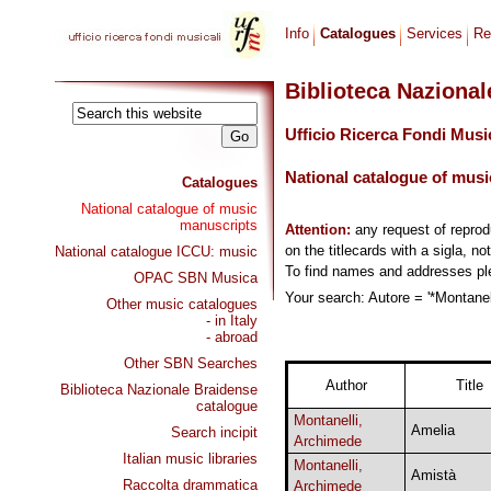
Info
Catalogues
Services
Re
Biblioteca Naziona
Ufficio Ricerca Fondi Musi
National catalogue of musi
Catalogues
National catalogue of music
manuscripts
Attention:
any request of repro
on the titlecards with a sigla, no
National catalogue ICCU: music
To find names and addresses p
OPAC SBN Musica
Your search: Autore = '*Montanel
Other music catalogues
- in Italy
- abroad
Other SBN Searches
Author
Title
Biblioteca Nazionale Braidense
catalogue
Montanelli,
Amelia
Search incipit
Archimede
Italian music libraries
Montanelli,
Amistà
Raccolta drammatica
Archimede