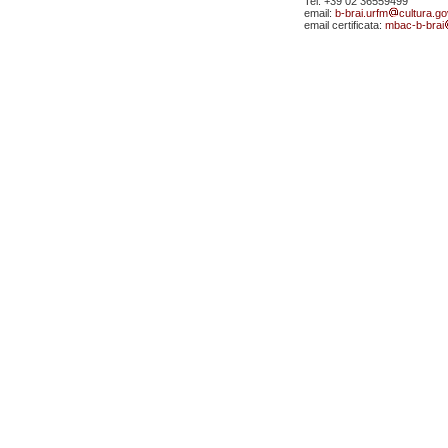
Tel. +39 02 36559499
email:
b-brai.urfm
cultura.gov
email certificata:
mbac-b-brai